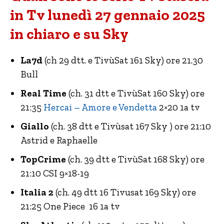
in Tv lunedì 27 gennaio 2025
in chiaro e su Sky
La7d
(ch 29 dtt. e TivùSat 161 Sky) ore 21.30
Bull
Real Time
(ch. 31 dtt e TivùSat 160 Sky) ore
21:35
Hercai – Amore e Vendetta
2×20 1a tv
Giallo
(ch. 38 dtt e Tivùsat 167 Sky ) ore 21:10
Astrid e Raphaelle
TopCrime
(ch. 39 dtt e TivùSat 168 Sky) ore
21:10 CSI 9×18-19
Italia 2
(ch. 49 dtt 16 Tivusat 169 Sky) ore
21:25 One Piece 16 1a tv