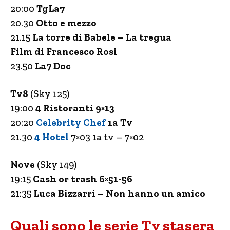
20:00
TgLa7
20.30
Otto e mezzo
21.15
La torre di Babele – La tregua
Film di Francesco Rosi
23.50
La7 Doc
Tv8
(Sky 125)
19:00
4 Ristoranti 9×13
20:20
Celebrity Chef
1a Tv
21.30
4 Hotel
7×03 1a tv – 7×02
Nove
(Sky 149)
19:15
Cash or trash 6×51-56
21:35
Luca Bizzarri – Non hanno un amico
Quali sono le serie Tv stasera