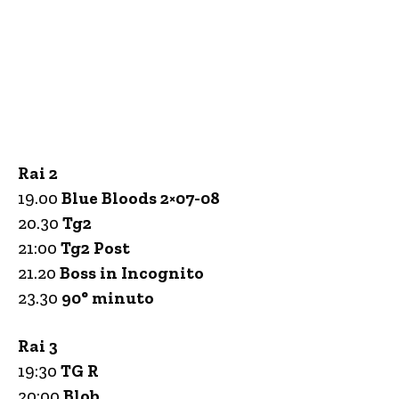
Rai 2
19.00
Blue Bloods 2×07-08
20.30
Tg2
21:00
Tg2 Post
21.20
Boss in Incognito
23.30
90° minuto
Rai 3
19:30
TG R
20:00
Blob