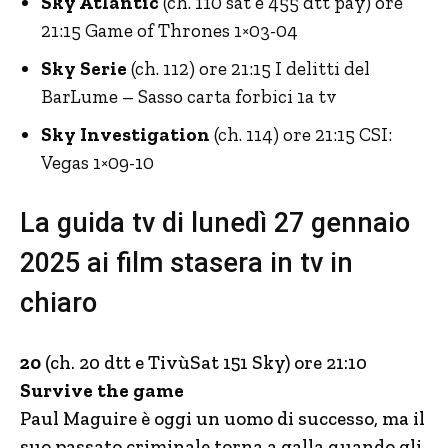
Sky Atlantic
(ch. 110 sat e 455 dtt pay) ore
21:15 Game of Thrones 1×03-04
Sky Serie
(ch. 112) ore 21:15 I delitti del
BarLume – Sasso carta forbici 1a tv
Sky Investigation
(ch. 114) ore 21:15 CSI:
Vegas 1×09-10
La guida tv di lunedì 27 gennaio
2025 ai film stasera in tv in
chiaro
20
(ch. 20 dtt e TivùSat 151 Sky) ore 21:10
Survive the game
Paul Maguire è oggi un uomo di successo, ma il
suo passato criminale torna a galla quando gli