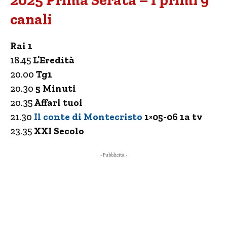
2025 Prima Serata – I primi 9
canali
Rai 1
18.45
L’Eredità
20.00
Tg1
20.30
5 Minuti
20.35
Affari tuoi
21.30
Il conte di Montecristo
1×05-06 1a tv
23.35
XXI Secolo
- Pubblicità -