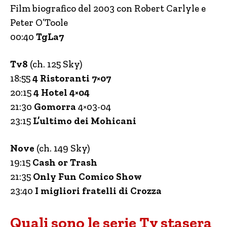
Film biografico del 2003 con Robert Carlyle e
Peter O’Toole
00:40
TgLa7
Tv8
(ch. 125 Sky)
18:55
4 Ristoranti 7×07
20:15
4 Hotel 4×04
21:30
Gomorra
4×03-04
23:15
L’ultimo dei Mohicani
Nove
(ch. 149 Sky)
19:15
Cash or Trash
21:35
Only Fun Comico Show
23:40
I migliori fratelli di Crozza
Quali sono le serie Tv stasera