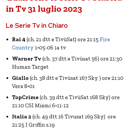
in Tv 31 luglio 2023
Le Serie Tv in Chiaro
Rai 4
(ch. 21 dtt e TivùSat) ore 21:15
Fire
Country
1×05-06 1a tv
Warner Tv
(ch. 37 dtt e Tivùsat 56) ore 21:30
Human Target
Giallo
(ch. 38 dtt e Tivùsat 167 Sky ) ore 21:10
Vera 8×01
TopCrime
(ch. 39 dtt e TivùSat 168 Sky) ore
21:10 CSI Miami 6×11-12
Italia 2
(ch. 49 dtt 16 Tivusat 169 Sky) ore
21:25 I Griffin s.19