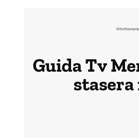
Dituttounpo
Guida Tv Mer
stasera 