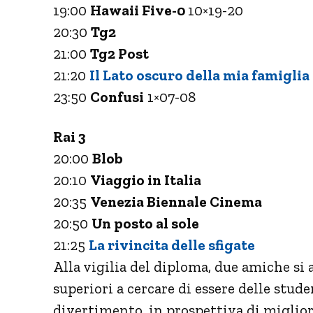
19:00
Hawaii Five-0
10×19-20
20:30
Tg2
21:00
Tg2 Post
21:20
Il Lato oscuro della mia famiglia
23:50
Confusi
1×07-08
Rai 3
20:00
Blob
20:10
Viaggio in Italia
20:35
Venezia Biennale Cinema
20:50
Un posto al sole
21:25
La rivincita delle sfigate
Alla vigilia del diploma, due amiche si 
superiori a cercare di essere delle stud
divertimento, in prospettiva di migliori