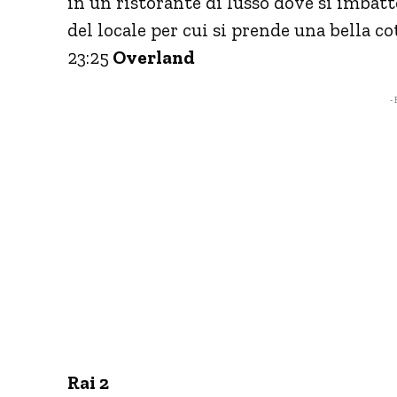
in un ristorante di lusso dove si imbatt
del locale per cui si prende una bella co
23:25
Overland
- 
Rai 2