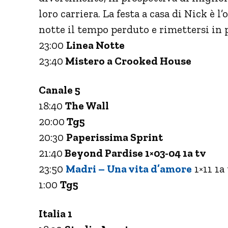
loro carriera. La festa a casa di Nick è 
notte il tempo perduto e rimettersi in p
23:00
Linea Notte
23:40
Mistero a Crooked House
Canale 5
18:40
The Wall
20:00
Tg5
20:30
Paperissima Sprint
21:40
Beyond Pardise 1×03-04 1a tv
23:50
Madri – Una vita d’amore
1×11 1a
1:00
Tg5
Italia 1