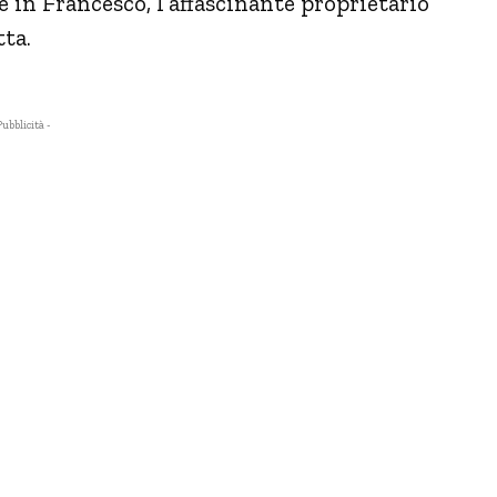
e in Francesco, l’affascinante proprietario
tta.
Pubblicità -