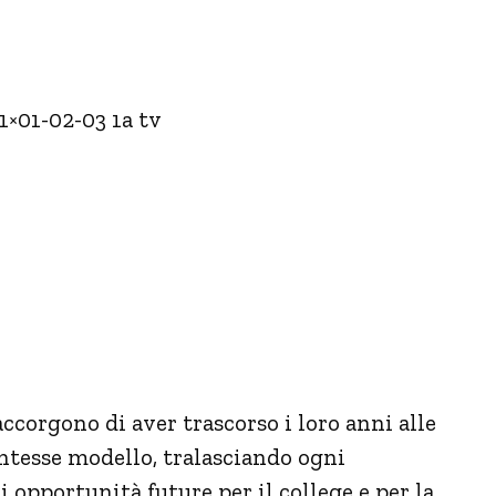
1×01-02-03 1a tv
accorgono di aver trascorso i loro anni alle
entesse modello, tralasciando ogni
 opportunità future per il college e per la