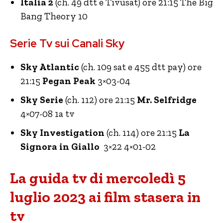
Italia 2
(ch. 49 dtt e Tivùsat) ore 21:15 The Big
Bang Theory 10
Serie Tv sui Canali Sky
Sky Atlantic
(ch. 109 sat e 455 dtt pay) ore
21:15
Pegan Peak
3×03-04
Sky Serie
(ch. 112) ore 21:15
Mr. Selfridge
4×07-08 1a tv
Sky Investigation
(ch. 114) ore 21:15
La
Signora in Giallo
3×22 4×01-02
La guida tv di mercoledì 5
luglio 2023 ai film stasera in
tv