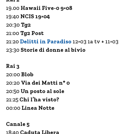
19.00
Hawaii Five-0 9×08
19:40
NCIS 19×04
20:30
Tg2
21:00
Tg2 Post
21:20
Delitti in Paradiso
12×03 1a tv
+
11×03
23:30
Storie di donne al bivio
Rai 3
20:00
Blob
20:20
Via dei Matti n° 0
20:50
Un posto al sole
21:25
Chi l’ha visto?
00:00
Linea Notte
Canale 5
18:40
Caduta Libera