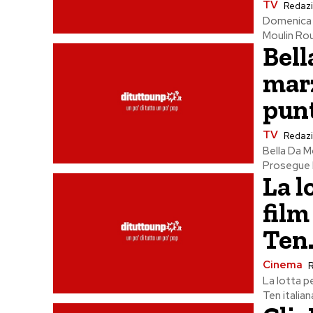
TV
Redaz
Domenica 2
Moulin Rou
Bell
marz
pun
TV
Redaz
Bella Da M
Prosegue l
La l
film
Ten.
Cinema
La lotta p
Ten italiana