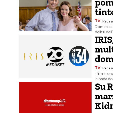
pome
tint
TV
Redaz
Domenica in
delitti de
IRIS
mult
dom
TV
Redaz
I film in o
in onda do
Su 
marz
Kid