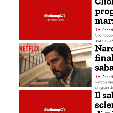
Clio
prog
mar
TV
Redaz
ClioPopup,
marzo su R
Narc
fina
sab
TV
Redaz
Narcos Me
stagioni d
Il s
scie