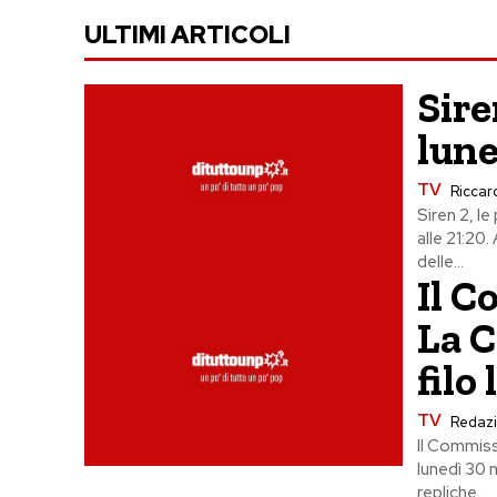
ULTIMI ARTICOLI
Sire
lune
TV
Riccard
Siren 2, l
alle 21:20
delle...
Il 
La C
filo
TV
Redaz
Il Commissa
lunedì 30 
repliche...