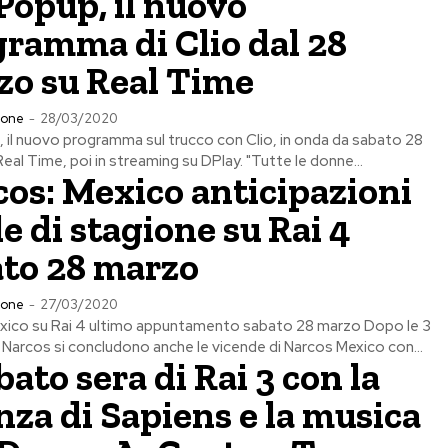
Popup, il nuovo
ramma di Clio dal 28
zo su Real Time
ione
-
28/03/2020
 il nuovo programma sul trucco con Clio, in onda da sabato 28
eal Time, poi in streaming su DPlay. "Tutte le donne...
os: Mexico anticipazioni
le di stagione su Rai 4
ato 28 marzo
ione
-
27/03/2020
xico su Rai 4 ultimo appuntamento sabato 28 marzo Dopo le 3
i Narcos si concludono anche le vicende di Narcos Mexico con...
abato sera di Rai 3 con la
nza di Sapiens e la musica