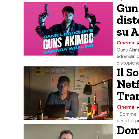
Gun
dist
su 
Cinema
R
Guns Akimb
adrenalini
distopiche,
Il S
Netf
Tram
Cinema
Il Sommelie
dei titoli p
Dome