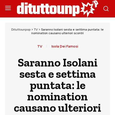
Dituttounpop
>
TV
>
Saranno Isolani sesta e settima puntata: le
nomination causano ulteriori scontri
TV
Isola Dei Famosi
Saranno Isolani
sesta e settima
puntata: le
nomination
causano ulteriori