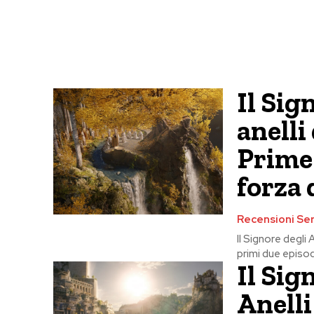
Il Sig
anelli
Prime 
forza 
Recensioni Ser
Il Signore degli 
primi due episod
Il Sig
Anelli