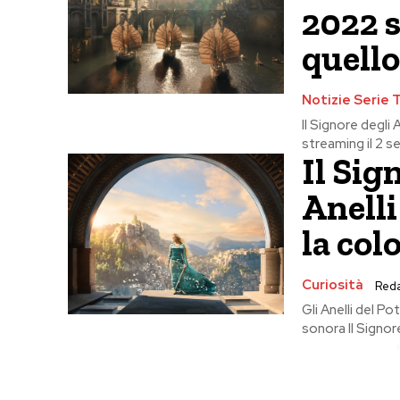
2022 s
quello
Notizie Serie 
Il Signore degli 
streaming il 2 s
Il Sig
Anelli
la col
Curiosità
Red
Gli Anelli del Po
sonora Il Signore 