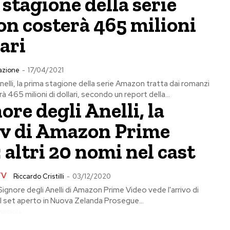
stagione della serie
n costerà 465 milioni
lari
azione
-
17/04/2021
 Anelli, la prima stagione della serie Amazon tratta dai romanzi
à 465 milioni di dollari, secondo un report della...
nore degli Anelli, la
 tv di Amazon Prime
 altri 20 nomi nel cast
TV
Riccardo Cristilli
-
03/12/2020
 Signore degli Anelli di Amazon Prime Video vede l'arrivo di
sul set aperto in Nuova Zelanda Prosegue...
Pubblicita