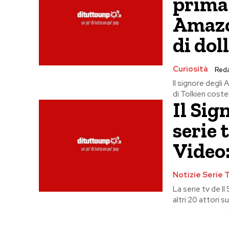
prima 
Amazo
di dol
Curiosità
Red
Il signore degli
di Tolkien coster
Il Sig
serie
Video:
Notizie Serie 
La serie tv de Il
altri 20 attori 