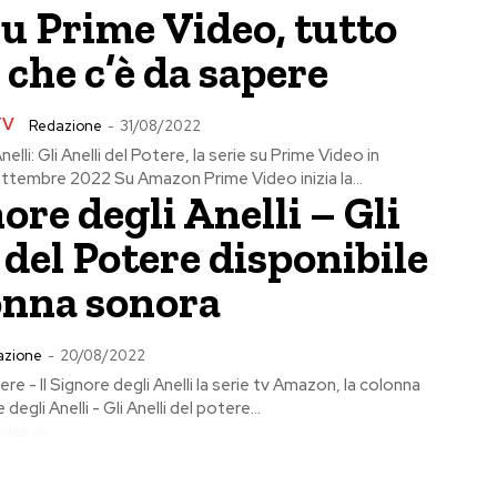
u Prime Video, tutto
 che c’è da sapere
TV
Redazione
-
31/08/2022
Anelli: Gli Anelli del Potere, la serie su Prime Video in
ettembre 2022 Su Amazon Prime Video inizia la...
nore degli Anelli – Gli
 del Potere disponibile
onna sonora
azione
-
20/08/2022
tere - Il Signore degli Anelli la serie tv Amazon, la colonna
degli Anelli - Gli Anelli del potere...
Pubblicita