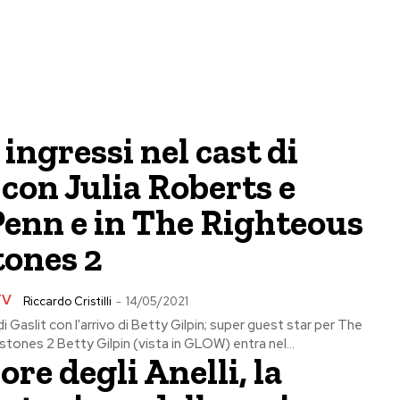
ingressi nel cast di
 con Julia Roberts e
Penn e in The Righteous
ones 2
TV
Riccardo Cristilli
-
14/05/2021
i Gaslit con l'arrivo di Betty Gilpin; super guest star per The
ones 2 Betty Gilpin (vista in GLOW) entra nel...
nore degli Anelli, la