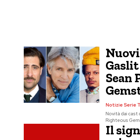
Nuovi 
Gaslit
Sean 
Gemst
Notizie Serie 
Novità dai cast d
Righteous Gemst
Il sig