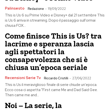
Palinsesto
Redazione
-
19/09/2022
This is Us 6 su Prime Video e Disney+ dal 21 settembre This
is Us 6 arriva in streaming. Dopo il passaggio sull'ormai
chiusa FOX...
Come finisce This is Us? tra
lacrime e speranza lascia
agli spettatori la
consapevolezza che si è
chiusa un’epoca seriale
Recensioni Serie Tv
Riccardo Cristilli
-
27/06/2022
This is Us il meraviglioso finale di serie chiude un'epoca.
Ecco cosa ci aspetta "First came Me and Dad Said Gee.
Then came me and...
Noi – La serie, la