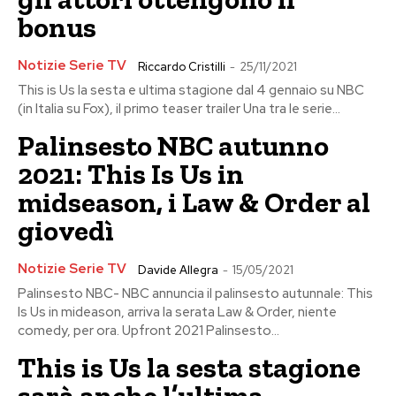
bonus
Notizie Serie TV
Riccardo Cristilli
-
25/11/2021
This is Us la sesta e ultima stagione dal 4 gennaio su NBC
(in Italia su Fox), il primo teaser trailer Una tra le serie...
Palinsesto NBC autunno
2021: This Is Us in
midseason, i Law & Order al
giovedì
Notizie Serie TV
Davide Allegra
-
15/05/2021
Palinsesto NBC- NBC annuncia il palinsesto autunnale: This
Is Us in mideason, arriva la serata Law & Order, niente
comedy, per ora. Upfront 2021 Palinsesto...
This is Us la sesta stagione