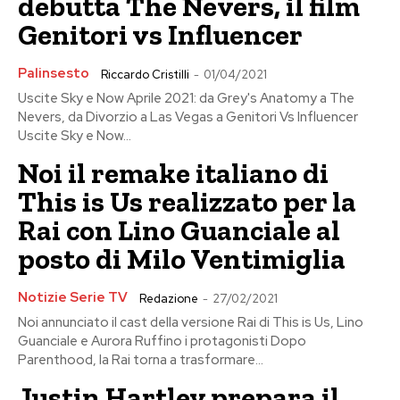
debutta The Nevers, il film
Genitori vs Influencer
Palinsesto
Riccardo Cristilli
-
01/04/2021
Uscite Sky e Now Aprile 2021: da Grey's Anatomy a The
Nevers, da Divorzio a Las Vegas a Genitori Vs Influencer
Uscite Sky e Now...
Noi il remake italiano di
This is Us realizzato per la
Rai con Lino Guanciale al
posto di Milo Ventimiglia
Notizie Serie TV
Redazione
-
27/02/2021
Noi annunciato il cast della versione Rai di This is Us, Lino
Guanciale e Aurora Ruffino i protagonisti Dopo
Parenthood, la Rai torna a trasformare...
Justin Hartley prepara il