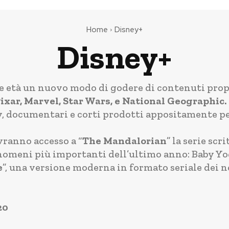
Home
Disney+
Disney+
 le età un nuovo modo di godere di contenuti prop
Pixar, Marvel, Star Wars, e National Geographic.
tv, documentari e corti prodotti appositamente pe
vranno accesso a “
The Mandalorian
” la serie scr
nomeni più importanti dell’ultimo anno: Baby Yod
e
”, una versione moderna in formato seriale dei n
20