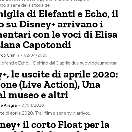
o a serie della storia del...
iglia di Elefanti e Echo, il
o su Disney+ arrivano i
ntari con le voci di Elisa
tiana Capotondi
do Cristilli
-
02/04/2020
Elefanti e Echo, il Delfino dal 3 aprile due nuovi documentari...
+, le uscite di aprile 2020:
eone (Live Action), Una
al museo e altri
e Allegra
-
01/04/2020
e di aprile 2020. Tra i film e serie tv in arrivo:...
ney+ il corto Float per la