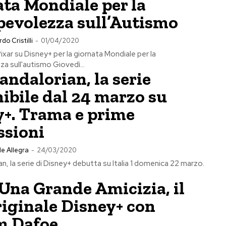
ta Mondiale per la
pevolezza sull’Autismo
do Cristilli
-
01/04/2020
Pixar su Disney+ per la giornata Mondiale per la
 sull'autismo Giovedì...
ndalorian, la serie
ibile dal 24 marzo su
y+. Trama e prime
ssioni
e Allegra
-
24/03/2020
n, la serie di Disney+ debutta su Italia 1 domenica 22 marzo.
Una Grande Amicizia, il
riginale Disney+ con
m Dafoe