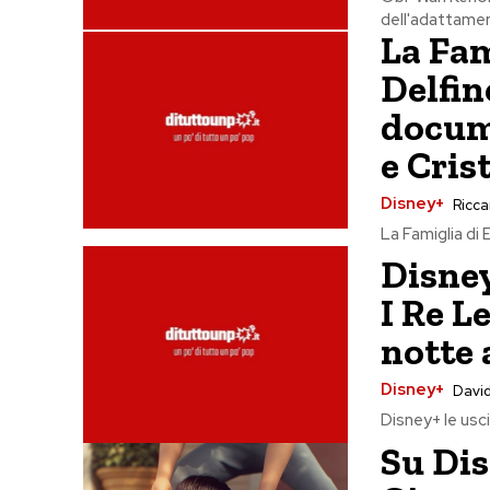
dell'adattament
La Fam
Delfin
docume
e Cris
Disney+
Riccar
La Famiglia di 
Disney
I Re L
notte 
Disney+
David
Disney+ le uscit
Su Dis