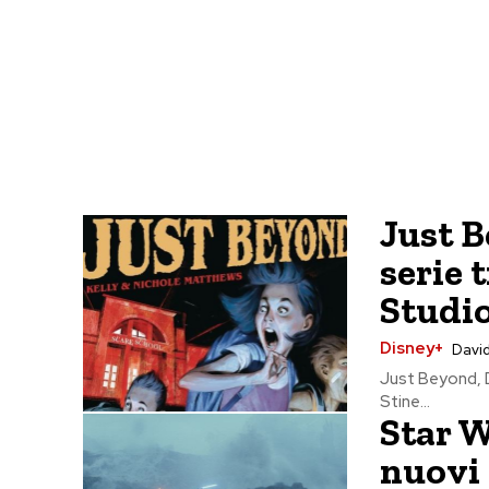
Just B
serie 
Studio
Disney+
David
Just Beyond, Di
Stine...
Star W
nuovi 