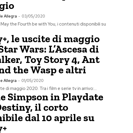
gio
e Allegra
-
03/05/2020
May the Fourth be with You, i contenuti disponibili su
+, le uscite di maggio
Star Wars: L’Ascesa di
ker, Toy Story 4, Ant
d the Wasp e altri
e Allegra
-
01/05/2020
e di maggio 2020. Tra i film e serie tv in arrivo:...
e Simpson in Playdate
estiny, il corto
ibile dal 10 aprile su
y+