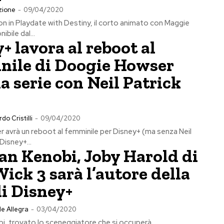
zione
-
09/04/2020
 in Playdate with Destiny, il corto animato con Maggie
bile dal...
+ lavora al reboot al
nile di Doogie Howser
a serie con Neil Patrick
s
do Cristilli
-
09/04/2020
avrà un reboot al femminile per Disney+ (ma senza Neil
 Disney+...
n Kenobi, Joby Harold di
ick 3 sarà l’autore della
di Disney+
e Allegra
-
03/04/2020
i, trovato lo sceneggiatore che si occuperà