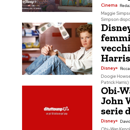
Cinema
Reda
Maggie Simpson
Simpson disponi
Disney
femmi
vecchi
Harri
Disney+
Riccar
Doogie Howser 
Patrick Harris)
Obi-Wa
John W
serie 
Disney+
David
Obi-Wan Kenob