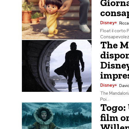
Giorna
consa
Disney+
Riccar
Float il corto 
Consapevolezza
The Ma
dispon
Disne
impre
Disney+
David
The Mandaloria
Poi...
Togo: 
film o
Wille