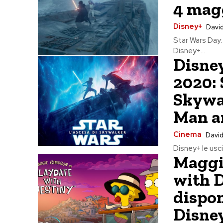
4 mag
Disney+
David
Star Wars Day: 
Disney+...
Disney
2020: 
Skywal
Man an
Cinema
David
Disney+ le uscit
Maggi
with D
dispon
Disne