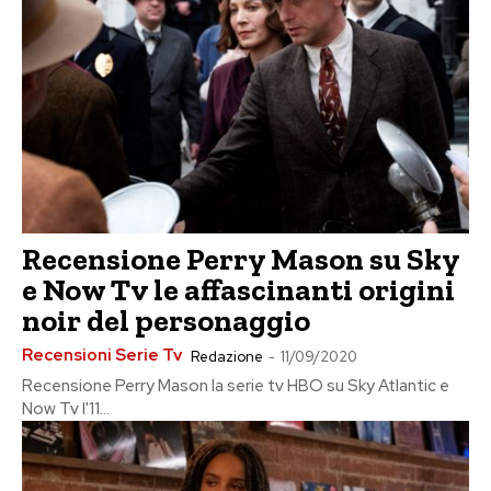
Recensione Perry Mason su Sky
e Now Tv le affascinanti origini
noir del personaggio
Recensioni Serie Tv
Redazione
-
11/09/2020
Recensione Perry Mason la serie tv HBO su Sky Atlantic e
Now Tv l'11...