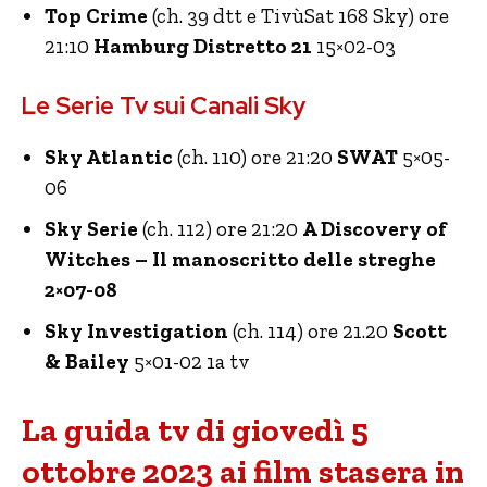
Top Crime
(ch. 39 dtt e TivùSat 168 Sky) ore
21:10
Hamburg Distretto 21
15×02-03
Le Serie Tv sui Canali Sky
Sky Atlantic
(ch. 110) ore 21:20
SWAT
5×05-
06
Sky Serie
(ch. 112) ore 21:20
A Discovery of
Witches – Il manoscritto delle streghe
2×07-08
Sky Investigation
(ch. 114) ore 21.20
Scott
& Bailey
5×01-02 1a tv
La guida tv di giovedì 5
ottobre 2023 ai film stasera in