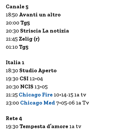
Canale 5
18:50
Avanti un altro
20:00
Tg5
20:30
Striscia La notizia
21:45
Zelig (r)
01:10
Tg5
Italia 1
18:30
Studio Aperto
19:30
CSI
12×04
20:30
NCIS
13×05
21:25
Chicago Fire
10×14-15 1a tv
23:00
Chicago Med
7×05-06 1a Tv
Rete 4
19:30
Tempesta d’amore
1a tv