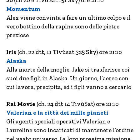
20
(ch 20 e TivùSat 151 Sky) ore 21:10
Momentum
Alex viene convinta a fare un ultimo colpo e il
vero bottino della rapina sono delle pietre
preziose
Iris
(ch. 22 dtt, 11 Tivùsat 325 Sky) ore 21:10
Alaska
Alla morte della moglie, Jake si trasferisce coi
suoi due figli in Alaska. Un giorno, l’aereo con
cui lavora, precipita, ed i figli vanno a cercarlo
Rai Movie
(ch. 24 dtt 14 TivùSat) ore 21:10
Valerian e la città dei mille pianeti
Gli agenti speciali operativi Valerian e
Laureline sono incaricati di mantenere l’ordine
nel vasto universo. La loro prossima missione