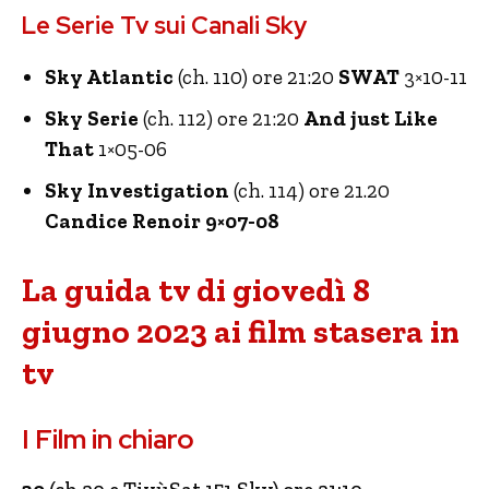
Le Serie Tv sui Canali Sky
Sky Atlantic
(ch. 110) ore 21:20
SWAT
3×10-11
Sky Serie
(ch. 112) ore 21:20
And just Like
That
1×05-06
Sky Investigation
(ch. 114) ore 21.20
Candice Renoir 9×07-08
La guida tv di giovedì 8
giugno 2023 ai film stasera in
tv
I Film in chiaro