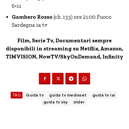
6×11
Gambero Rosso
(ch. 133) ore 21:00 Fuoco
Sardegna 1a tv
Film, Serie Tv, Documentari sempre
disponibili in streaming su Netflix,
Amazon
,
TIMVISION,
NowTV
/SkyOnDemand, Infinity
TAG
Guida tv
guida tv mediaset
guida tv rai
guida tv sky
slider