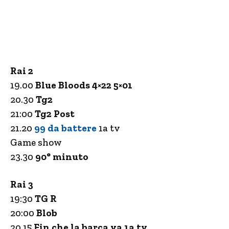
Rai 2
19.00
Blue Bloods 4×22 5×01
20.30
Tg2
21:00
Tg2 Post
21.20
99 da battere
1a tv
Game show
23.30
90° minuto
Rai 3
19:30
TG R
20:00
Blob
20.15
Fin che la barca va 1a tv