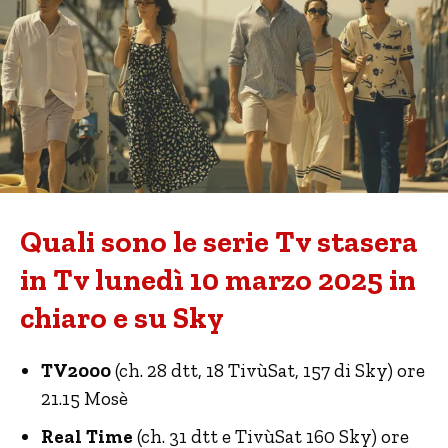
Quali sono le serie Tv stasera
in Tv lunedì 10 marzo 2025 in
chiaro e su Sky
TV2000
(ch. 28 dtt, 18 TivùSat, 157 di Sky) ore
21.15 Mosè
Real Time
(ch. 31 dtt e TivùSat 160 Sky) ore