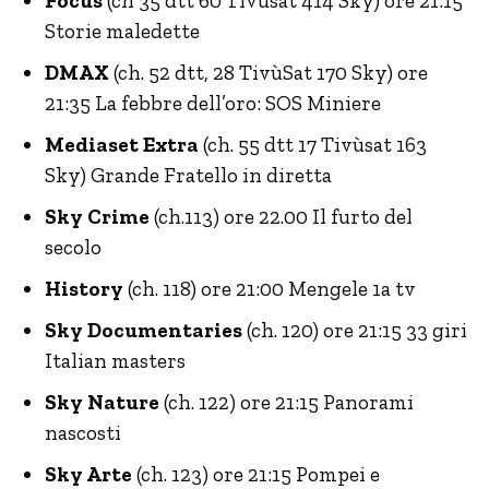
Focus
(ch 35 dtt 60 Tivùsat 414 Sky) ore 21:15
Storie maledette
DMAX
(ch. 52 dtt, 28 TivùSat 170 Sky) ore
21:35 La febbre dell’oro: SOS Miniere
Mediaset Extra
(ch. 55 dtt 17 Tivùsat 163
Sky) Grande Fratello in diretta
Sky Crime
(ch.113) ore 22.00 Il furto del
secolo
History
(ch. 118) ore 21:00 Mengele 1a tv
Sky Documentaries
(ch. 120) ore 21:15 33 giri
Italian masters
Sky Nature
(ch. 122) ore 21:15 Panorami
nascosti
Sky Arte
(ch. 123) ore 21:15 Pompei e