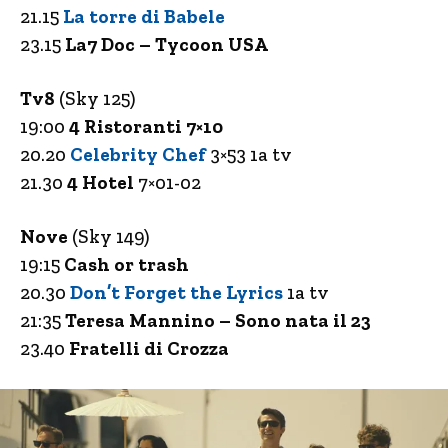
21.15
La torre di Babele
23.15
La7 Doc – Tycoon USA
Tv8
(Sky 125)
19:00
4 Ristoranti 7×10
20.20
Celebrity Chef
3×53 1a tv
21.30
4 Hotel
7×01-02
Nove
(Sky 149)
19:15
Cash or trash
20.30
Don’t Forget the Lyrics
1a tv
21:35
Teresa Mannino – Sono nata il 23
23.40
Fratelli di Crozza