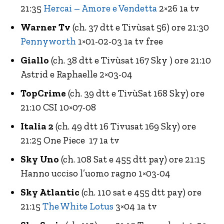
21:35
Hercai – Amore e Vendetta
2×26 1a tv
Warner Tv
(ch. 37 dtt e Tivùsat 56) ore 21:30
Pennyworth
1×01-02-03 1a tv free
Giallo
(ch. 38 dtt e Tivùsat 167 Sky ) ore 21:10
Astrid e Raphaelle 2×03-04
TopCrime
(ch. 39 dtt e TivùSat 168 Sky) ore
21:10 CSI 10×07-08
Italia 2
(ch. 49 dtt 16 Tivusat 169 Sky) ore
21:25 One Piece 17 1a tv
Sky Uno
(ch. 108 Sat e 455 dtt pay) ore 21:15
Hanno ucciso l’uomo ragno 1×03-04
Sky Atlantic
(ch. 110 sat e 455 dtt pay) ore
21:15
The White Lotus
3×04 1a tv