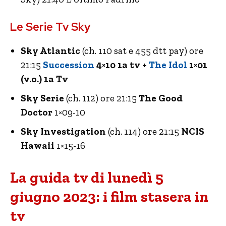
Le Serie Tv Sky
Sky Atlantic
(ch. 110 sat e 455 dtt pay) ore
21:15
Succession
4×10 1a tv +
The Idol
1×01
(v.o.) 1a Tv
Sky Serie
(ch. 112) ore 21:15
The Good
Doctor
1×09-10
Sky Investigation
(ch. 114) ore 21:15
NCIS
Hawaii
1×15-16
La guida tv di lunedì 5
giugno 2023: i film stasera in
tv