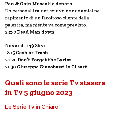
Pan & Gain Muscoli e denaro
Un personal trainer coinvolge due amici nel
rapimento di un facoltoso cliente della
palestra, ma niente va come previsto.
23:50
Dead Man down
Nove
(ch. 149 Sky)
18:15
Cash or Trash
20:20
Don’t Forget the Lyrics
21:30
Giuseppe Giacobazzi Io Ci sarò
Quali sono le serie Tv stasera
in Tv 5 giugno 2023
Le Serie Tv in Chiaro