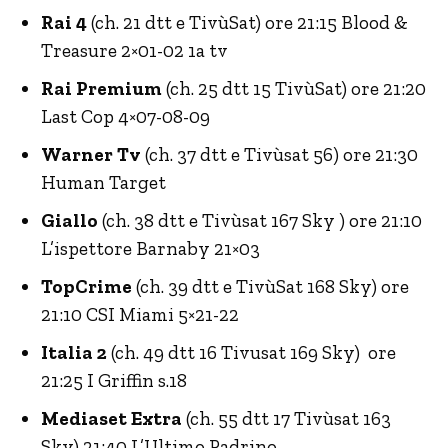
Rai 4
(ch. 21 dtt e TivùSat) ore 21:15 Blood &
Treasure 2×01-02 1a tv
Rai Premium
(ch. 25 dtt 15 TivùSat) ore 21:20
Last Cop 4×07-08-09
Warner Tv
(ch. 37 dtt e Tivùsat 56) ore 21:30
Human Target
Giallo
(ch. 38 dtt e Tivùsat 167 Sky ) ore 21:10
L’ispettore Barnaby 21×03
TopCrime
(ch. 39 dtt e TivùSat 168 Sky) ore
21:10 CSI Miami 5×21-22
Italia 2
(ch. 49 dtt 16 Tivusat 169 Sky) ore
21:25 I Griffin s.18
Mediaset Extra
(ch. 55 dtt 17 Tivùsat 163
Sky) 21:40 L’Ultimo Padrino