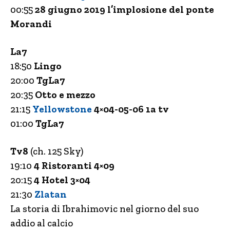
00:55
28 giugno 2019 l’implosione del ponte
Morandi
La7
18:50
Lingo
20:00
TgLa7
20:35
Otto e mezzo
21:15
Yellowstone
4×04-05-06 1a tv
01:00
TgLa7
Tv8
(ch. 125 Sky)
19:10
4 Ristoranti 4×09
20:15
4 Hotel 3×04
21:30
Zlatan
La storia di Ibrahimovic nel giorno del suo
addio al calcio