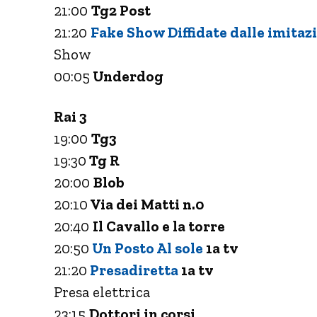
21:00
Tg2 Post
21:20
Fake Show Diffidate dalle imitaz
Show
00:05
Underdog
Rai 3
19:00
Tg3
19:30
Tg R
20:00
Blob
20:10
Via dei Matti n.0
20:40
Il Cavallo e la torre
20:50
Un Posto Al sole
1a tv
21:20
Presadiretta
1a tv
Presa elettrica
23:15
Dottori in corsi