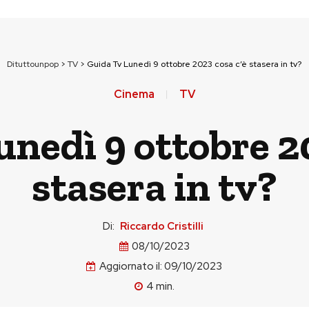
Dituttounpop
>
TV
>
Guida Tv Lunedì 9 ottobre 2023 cosa c’è stasera in tv?
Cinema
TV
nedì 9 ottobre 2
stasera in tv?
Di:
Riccardo Cristilli
08/10/2023
Aggiornato il:
09/10/2023
4
min.