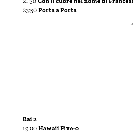
21:30
Con il cuore nel nome di Frances
23:50
Porta a Porta
- 
Rai 2
19:00
Hawaii Five-0