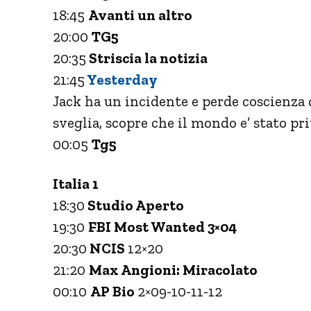
18:45
Avanti un altro
20:00
TG5
20:35
Striscia la notizia
21:45
Yesterday
Jack ha un incidente e perde coscienza
sveglia, scopre che il mondo e’ stato pr
00:05
Tg5
Italia 1
18:30
Studio Aperto
19:30
FBI Most Wanted 3×04
20:30
NCIS
12×20
21:20
Max Angioni: Miracolato
00:10
AP Bio
2×09-10-11-12