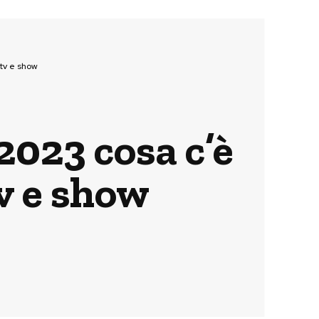
 tv e show
023 cosa c’è
tv e show