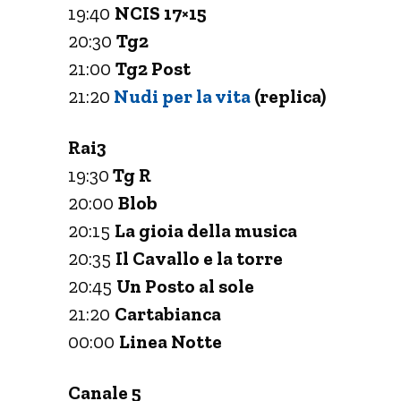
19:40
NCIS 17×15
20:30
Tg2
21:00
Tg2 Post
21:20
Nudi per la vita
(replica)
Rai3
19:30
Tg R
20:00
Blob
20:15
La gioia della musica
20:35
Il Cavallo e la torre
20:45
Un Posto al sole
21:20
Cartabianca
00:00
Linea Notte
Canale 5