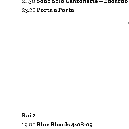
21.30
Sono Solo Canzonette – Edoardo
23.20
Porta a Porta
- 
Rai 2
19.00
Blue Bloods 4×08-09