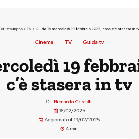
Dituttounpop
>
TV
>
Guida Tv mercoledì 19 febbraio 2025, cosa c’è stasera in t
Cinema
TV
Guida tv
coledì 19 febbra
c’è stasera in tv
Di:
Riccardo Cristilli
18/02/2025
Aggiornato il:
19/02/2025
4
min.