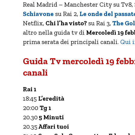
Real Madrid – Manchester City su Tv8, S
Schiavone
su Rai 2,
Le onde del passat
Netflix,
Chi l’ha visto?
su Rai 3,
The Gol
altro nella guida tv di
Mercoledì 19 feb
prima serata dei principali canali.
Qui i
Guida Tv mercoledì 19 febbr
canali
Rai 1
18:45
L’eredità
20:00
Tg 1
20.30
5 Minuti
20.35
Affari tuoi