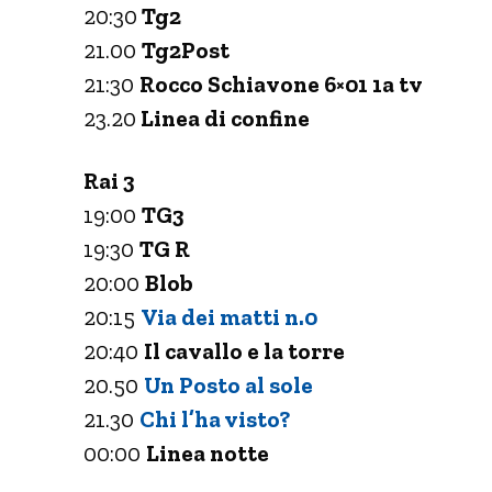
20:30
Tg2
21.00
Tg2Post
21:30
Rocco Schiavone 6×01 1a tv
23.20
Linea di confine
Rai 3
19:00
TG3
19:30
TG R
20:00
Blob
20:15
Via dei matti n.0
20:40
Il cavallo e la torre
20.50
Un Posto al sole
21.30
Chi l’ha visto?
00:00
Linea notte