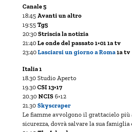
Canale 5
18:45
Avanti un altro
19:55
Tg5
20:30
Striscia la notizia
21:40
Le onde del passato 1×01 1a tv
23:40
Lasciarsi un giorno a Roma
1a tv
Italia 1
18.30 Studio Aperto
19.30
CSI 13×17
20.30
NCIS
6×12
21.30
Skyscraper
Le fiamme avvolgono il grattacielo più a
sicurezza, dovrà salvare la sua famiglia 