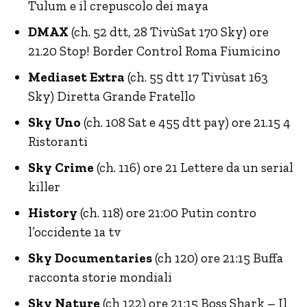
Tulum e il crepuscolo dei maya
DMAX
(ch. 52 dtt, 28 TivùSat 170 Sky) ore
21.20 Stop! Border Control Roma Fiumicino
Mediaset Extra
(ch. 55 dtt 17 Tivùsat 163
Sky) Diretta Grande Fratello
Sky Uno
(ch. 108 Sat e 455 dtt pay) ore 21.15 4
Ristoranti
Sky Crime
(ch. 116) ore 21 Lettere da un serial
killer
History
(ch. 118) ore 21:00 Putin contro
l’occidente 1a tv
Sky Documentaries
(ch 120) ore 21:15 Buffa
racconta storie mondiali
Sky Nature
(ch 122) ore 21:15 Boss Shark – Il