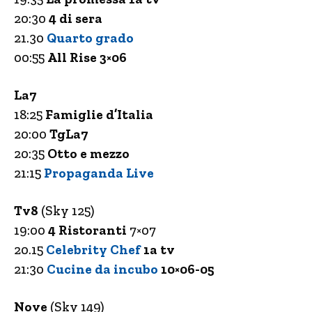
20:30
4 di sera
21.30
Quarto grado
00:55
All Rise 3×06
La7
18:25
Famiglie d’Italia
20:00
TgLa7
20:35
Otto e mezzo
21:15
Propaganda Live
Tv8
(Sky 125)
19:00
4 Ristoranti
7×07
20.15
Celebrity Chef
1a tv
21:30
Cucine da incubo
10×06-05
Nove
(Sky 149)