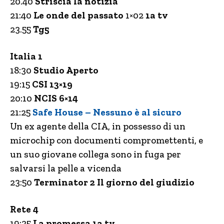
20.40
Striscia la notizia
21:40
Le onde del passato
1×02
1a tv
23.55
Tg5
Italia 1
18:30
Studio Aperto
19:15
CSI 13×19
20:10
NCIS 6×14
21:25
Safe House – Nessuno è al sicuro
Un ex agente della CIA, in possesso di un
microchip con documenti compromettenti, e
un suo giovane collega sono in fuga per
salvarsi la pelle a vicenda
23:50
Terminator 2 Il giorno del giudizio
Rete 4
19:35
La promessa 1a tv