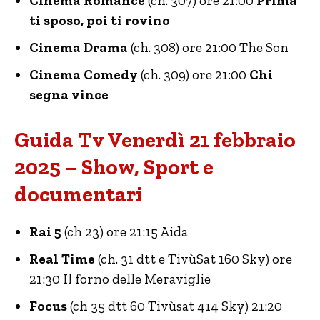
Cinema Romance
(ch. 307) ore 21:00
Prima
ti sposo, poi ti rovino
Cinema Drama
(ch. 308) ore 21:00 The Son
Cinema Comedy
(ch. 309) ore 21:00
Chi
segna vince
Guida Tv Venerdì 21 febbraio
2025 – Show, Sport e
documentari
Rai 5
(ch 23) ore 21:15 Aida
Real Time
(ch. 31 dtt e TivùSat 160 Sky) ore
21:30 Il forno delle Meraviglie
Focus
(ch 35 dtt 60 Tivùsat 414 Sky) 21:20