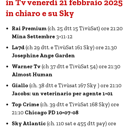
in Tv venerdì 21 febbraio 2025
in chiaro e su Sky
Rai Premium
(ch. 25 dtt 15 TivùSat) ore 21:20
Mina Settembre
3×11-12
La7d
(ch 29 dtt. e TivùSat 161 Sky) ore 21.30
Josephine Ange Garden
Warner Tv
(ch 37 dtt e TivùSat 54) ore 21:30
Almost Human
Giallo
(ch. 38 dtt e Tivùsat 167 Sky ) ore 21:10
Jacobs: un veterinario per agente 1×01
Top Crime
(ch. 39 dtt e TivùSat 168 Sky) ore
21:10
Chicago PD 10×07-08
Sky Atlantic
(ch. 110 sat e 455 dtt pay) ore