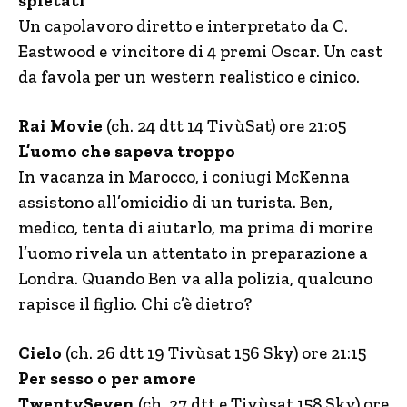
spietati
Un capolavoro diretto e interpretato da C.
Eastwood e vincitore di 4 premi Oscar. Un cast
da favola per un western realistico e cinico.
Rai Movie
(ch. 24 dtt 14 TivùSat) ore 21:05
L’uomo che sapeva troppo
In vacanza in Marocco, i coniugi McKenna
assistono all’omicidio di un turista. Ben,
medico, tenta di aiutarlo, ma prima di morire
l’uomo rivela un attentato in preparazione a
Londra. Quando Ben va alla polizia, qualcuno
rapisce il figlio. Chi c’è dietro?
Cielo
(ch. 26 dtt 19 Tivùsat 156 Sky) ore 21:15
Per sesso o per amore
TwentySeven
(ch. 27 dtt e Tivùsat 158 Sky) ore