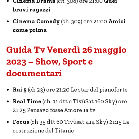
Cinema Drama
(ch. 308) ore 21:00
Quei
bravi ragazzi
Cinema Comedy
(ch. 309) ore 21:00
Amici
come prima
Guida Tv Venerdì 26 maggio
2023 – Show, Sport e
documentari
Rai 5
(ch 23) ore 21:20 Le star del pianoforte
Real Time
(ch. 31 dtt e TivùSat 160 Sky) ore
21:25 Pensavo fosse Amore 1a tv
Focus
(ch 35 dtt 60 Tivùsat 414 Sky) 21:15 La
costruzione del Titanic