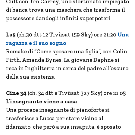
Cult con Jim Carrey, uno sfortunato impiegato
di banca trova una maschera che trasforma il
possessore dandogli infiniti superpoteri
La5
(ch.30 dtt 12 Tivùsat 159 Sky) ore 21:20
Una
ragazza e il suo sogno
Remake di “Come sposare una figlia”, con Colin
Firth, Amanda Bynes. La giovane Daphne si
reca in Inghilterra in cerca del padre all’oscuro
della sua esistenza
Cine 34
(ch. 34 dtt e Tivùsat 327 Sky) ore 21:05
L’insegnante viene a casa
Una procace insegnante di pianoforte si
trasferisce a Lucca per stare vicino al
fidanzato, che però a sua insaputa, è sposato