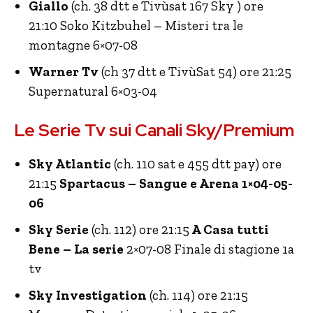
Giallo
(ch. 38 dtt e Tivùsat 167 Sky ) ore
21:10
Soko Kitzbuhel – Misteri tra le
montagne 6×07-08
Warner Tv
(ch 37 dtt e TivùSat 54) ore 21:25
Supernatural 6×03-04
Le Serie Tv sui Canali Sky/Premium
Sky Atlantic
(ch. 110 sat e 455 dtt pay) ore
21:15
Spartacus – Sangue e Arena 1×04-05-
06
Sky Serie
(ch. 112) ore 21:15
A Casa tutti
Bene – La serie
2×07-08 Finale di stagione 1a
tv
Sky Investigation
(ch. 114) ore 21:15