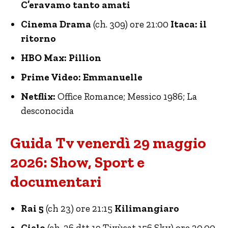
C’eravamo tanto amati
Cinema Drama
(ch. 309) ore 21:00
Itaca: il
ritorno
HBO Max: Pillion
Prime Video: Emmanuelle
Netflix:
Office Romance; Messico 1986; La
desconocida
Guida Tv venerdì 29 maggio
2026: Show, Sport e
documentari
Rai 5
(ch 23) ore 21:15
Kilimangiaro
Cielo
(ch. 26 dtt 19 Tivùsat 156 Sky) ore 20.00