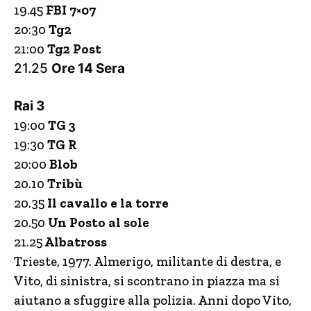
19.45
FBI 7×07
20:30
Tg2
21:00
Tg2 Post
21.25
Ore 14 Sera
Rai 3
19:00
TG 3
19:30
TG R
20:00
Blob
20.10
Tribù
20.35
Il cavallo e la torre
20.50
Un Posto al sole
21.25
Albatross
Trieste, 1977. Almerigo, militante di destra, e
Vito, di sinistra, si scontrano in piazza ma si
aiutano a sfuggire alla polizia. Anni dopo Vito,