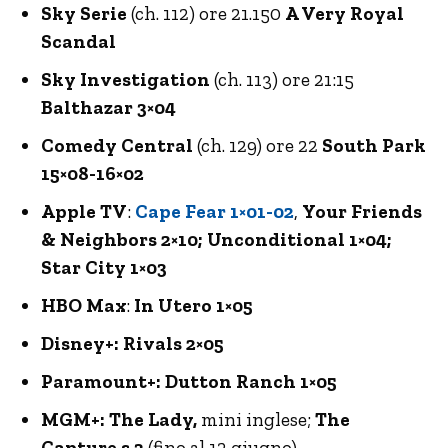
Sky Serie
(ch. 112) ore 21.150
A Very Royal
Scandal
Sky Investigation
(ch. 113) ore 21:15
Balthazar 3×04
Comedy Central
(ch. 129) ore 22
South Park
15×08-16×02
Apple TV
:
Cape Fear 1×01-02
,
Your Friends
& Neighbors 2×10; Unconditional 1×04;
Star City 1×03
HBO Max
:
In Utero 1×05
Disney+: Rivals 2×05
Paramount+: Dutton Ranch 1×05
MGM+: The Lady,
mini inglese;
The
Capture s.3
(fino al 12 giugno)