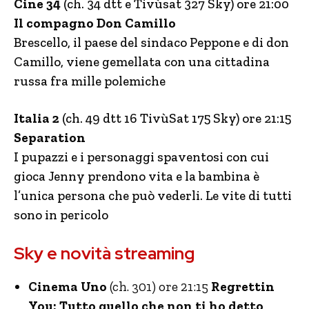
Cine 34
(ch. 34 dtt e Tivùsat 327 Sky) ore 21:00
Il compagno Don Camillo
Brescello, il paese del sindaco Peppone e di don
Camillo, viene gemellata con una cittadina
russa fra mille polemiche
Italia 2
(ch. 49 dtt 16 TivùSat 175 Sky) ore 21:15
Separation
I pupazzi e i personaggi spaventosi con cui
gioca Jenny prendono vita e la bambina è
l’unica persona che può vederli. Le vite di tutti
sono in pericolo
Sky e novità streaming
Cinema Uno
(ch. 301) ore 21:15
Regrettin
You: Tutto quello che non ti ho detto