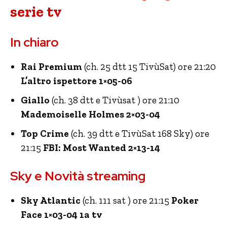
serie tv
In chiaro
Rai Premium
(ch. 25 dtt 15 TivùSat) ore 21:20
L’altro ispettore 1×05-06
Giallo
(ch. 38 dtt e Tivùsat ) ore 21:10
Mademoiselle Holmes 2×03-04
Top Crime
(ch. 39 dtt e TivùSat 168 Sky) ore
21:15
FBI: Most Wanted 2×13-14
Sky e Novità streaming
Sky Atlantic
(ch. 111 sat ) ore 21:15
Poker
Face 1×03-04 1a tv