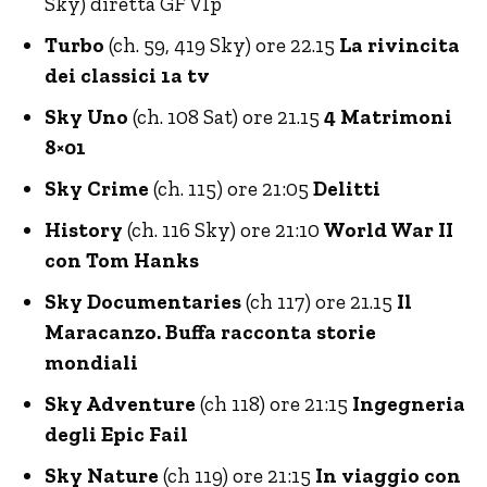
Sky) diretta GF VIp
Turbo
(ch. 59, 419 Sky) ore 22.15
La rivincita
dei classici 1a tv
Sky Uno
(ch. 108 Sat) ore 21.15
4 Matrimoni
8×01
Sky Crime
(ch. 115) ore 21:05
Delitti
History
(ch. 116 Sky) ore 21:10
World War II
con Tom Hanks
Sky Documentaries
(ch 117) ore 21.15
Il
Maracanzo. Buffa racconta storie
mondiali
Sky Adventure
(ch 118) ore 21:15
Ingegneria
degli Epic Fail
Sky Nature
(ch 119) ore 21:15
In viaggio con