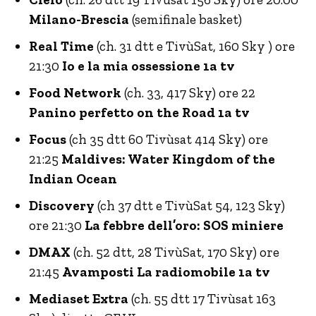
Milano-Brescia
(semifinale basket)
Real Time
(ch. 31 dtt e TivùSat, 160 Sky ) ore
21:30
Io e la mia ossessione 1a tv
Food Network
(ch. 33, 417 Sky) ore 22
Panino perfetto on the Road 1a tv
Focus
(ch 35 dtt 60 Tivùsat 414 Sky) ore
21:25
Maldives: Water Kingdom of the
Indian Ocean
Discovery
(ch 37 dtt e TivùSat 54, 123 Sky)
ore 21:30
La febbre dell’oro: SOS miniere
DMAX
(ch. 52 dtt, 28 TivùSat, 170 Sky) ore
21:45
Avamposti La radiomobile 1a tv
Mediaset Extra
(ch. 55 dtt 17 Tivùsat 163