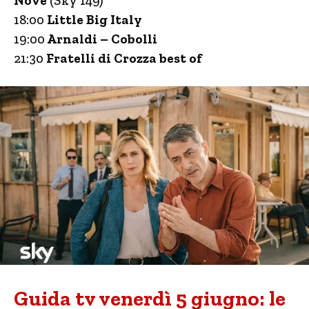
Nove
(Sky 149)
18:00
Little Big Italy
19:00
Arnaldi – Cobolli
21:30
Fratelli di Crozza best of
Guida tv venerdì 5 giugno: le