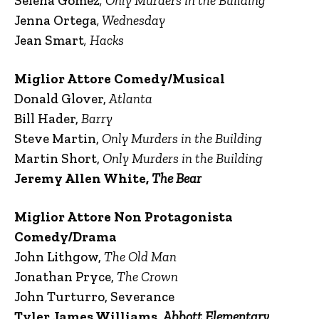
Selena Gomez
, Only Murders in the Building
Jenna Ortega
, Wednesday
Jean Smart
, Hacks
Miglior Attore Comedy/Musical
Donald Glover,
Atlanta
Bill Hader,
Barry
Steve Martin,
Only Murders in the Building
Martin Short,
Only Murders in the Building
Jeremy Allen White,
The Bear
Miglior Attore Non Protagonista
Comedy/Drama
John Lithgow,
The Old Man
Jonathan Pryce,
The Crown
John Turturro, Severance
Tyler James Williams,
Abbott Elementary