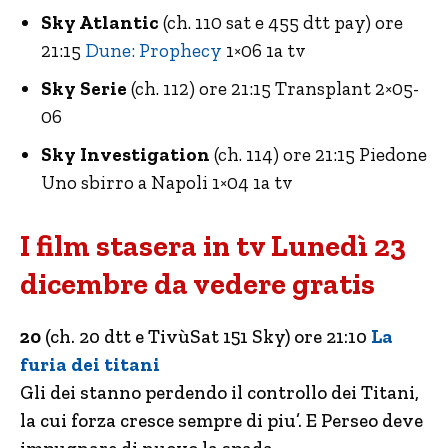
Sky Atlantic
(ch. 110 sat e 455 dtt pay) ore
21:15
Dune: Prophecy
1×06 1a tv
Sky Serie
(ch. 112) ore 21:15 Transplant 2×05-
06
Sky Investigation
(ch. 114) ore 21:15 Piedone
Uno sbirro a Napoli 1×04 1a tv
I film stasera in tv Lunedì 23
dicembre da vedere gratis
20
(ch. 20 dtt e TivùSat 151 Sky) ore 21:10
La
furia dei titani
Gli dei stanno perdendo il controllo dei Titani,
la cui forza cresce sempre di piu’. E Perseo deve