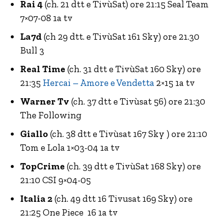
Rai 4
(ch. 21 dtt e TivùSat) ore 21:15 Seal Team
7×07-08 1a tv
La7d
(ch 29 dtt. e TivùSat 161 Sky) ore 21.30
Bull 3
Real Time
(ch. 31 dtt e TivùSat 160 Sky) ore
21:35
Hercai – Amore e Vendetta
2×15 1a tv
Warner Tv
(ch. 37 dtt e Tivùsat 56) ore 21:30
The Following
Giallo
(ch. 38 dtt e Tivùsat 167 Sky ) ore 21:10
Tom e Lola 1×03-04 1a tv
TopCrime
(ch. 39 dtt e TivùSat 168 Sky) ore
21:10 CSI 9×04-05
Italia 2
(ch. 49 dtt 16 Tivusat 169 Sky) ore
21:25 One Piece 16 1a tv