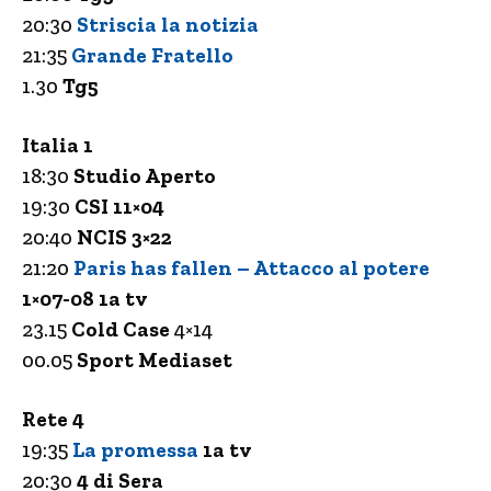
20:30
Striscia la notizia
21:35
Grande Fratello
1.30
Tg5
Italia 1
18:30
Studio Aperto
19:30
CSI 11×04
20:40
NCIS 3×22
21:20
Paris has fallen – Attacco al potere
1×07-08 1a tv
23.15
Cold Case
4×14
00.05
Sport Mediaset
Rete 4
19:35
La promessa
1a tv
20:30
4 di Sera