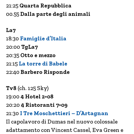
21:25
Quarta Repubblica
00.55
Dalla parte degli animali
La7
18:30
Famiglie d’Italia
20:00
TgLa7
20:35
Otto e mezzo
21:15
La torre di Babele
22:40
Barbero Risponde
Tv8
(ch. 125 Sky)
19:00
4 Hotel 2×08
20:20
4
Ristoranti 7×09
21:30
I Tre Moschettieri – D’Artagnan
Il capolavoro di Dumas nel nuovo colossale
adattamento con Vincent Cassel, Eva Green e