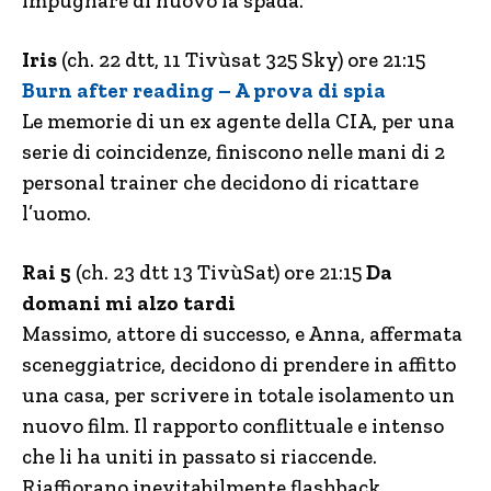
impugnare di nuovo la spada.
Iris
(ch. 22 dtt, 11 Tivùsat 325 Sky) ore 21:15
Burn after reading – A prova di spia
Le memorie di un ex agente della CIA, per una
serie di coincidenze, finiscono nelle mani di 2
personal trainer che decidono di ricattare
l’uomo.
Rai 5
(ch. 23 dtt 13 TivùSat) ore 21:15
Da
domani mi alzo tardi
Massimo, attore di successo, e Anna, affermata
sceneggiatrice, decidono di prendere in affitto
una casa, per scrivere in totale isolamento un
nuovo film. Il rapporto conflittuale e intenso
che li ha uniti in passato si riaccende.
Riaffiorano inevitabilmente flashback