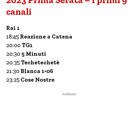
2023 Prima Serata – I primi 9
canali
Rai 1
18:45
Reazione a Catena
20:00
TG1
20:30
5 Minuti
20:35
Techetechetè
21:30
Blanca 1×06
23:25
Cose Nostre
- Pubblicità -