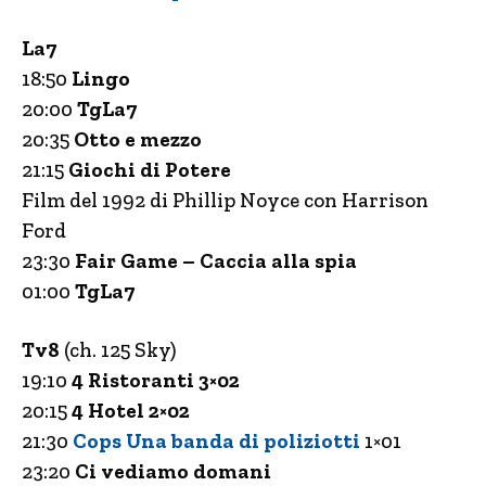
La7
18:50
Lingo
20:00
TgLa7
20:35
Otto e mezzo
21:15
Giochi di Potere
Film del 1992 di Phillip Noyce con Harrison
Ford
23:30
Fair Game – Caccia alla spia
01:00
TgLa7
Tv8
(ch. 125 Sky)
19:10
4 Ristoranti 3×02
20:15
4 Hotel 2×02
21:30
Cops Una banda di poliziotti
1×01
23:20
Ci vediamo domani