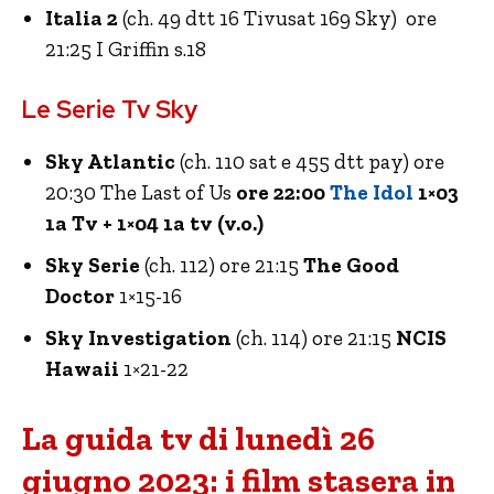
Italia 2
(ch. 49 dtt 16 Tivusat 169 Sky) ore
21:25 I Griffin s.18
Le Serie Tv Sky
Sky Atlantic
(ch. 110 sat e 455 dtt pay) ore
20:30 The Last of Us
ore 22:00
The Idol
1×03
1a Tv + 1×04 1a tv (v.o.)
Sky Serie
(ch. 112) ore 21:15
The Good
Doctor
1×15-16
Sky Investigation
(ch. 114) ore 21:15
NCIS
Hawaii
1×21-22
La guida tv di lunedì 26
giugno 2023: i film stasera in