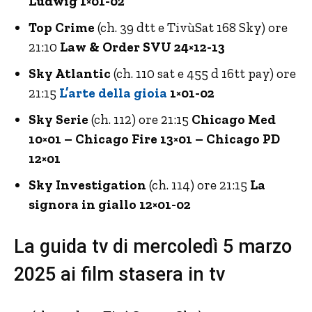
Ludwig 1×01-02
Top Crime
(ch. 39 dtt e TivùSat 168 Sky) ore
21:10
Law & Order SVU 24×12-13
Sky Atlantic
(ch. 110 sat e 455 d 16tt pay) ore
21:15
L’arte della gioia
1×01-02
Sky Serie
(ch. 112) ore 21:15
Chicago Med
10×01 – Chicago Fire 13×01 – Chicago PD
12×01
Sky Investigation
(ch. 114) ore 21:15
La
signora in giallo 12×01-02
La guida tv di mercoledì 5 marzo
2025 ai film stasera in tv