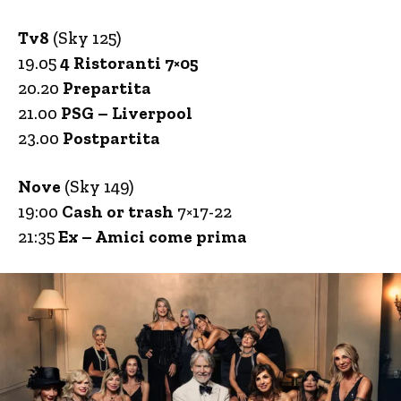
Tv8
(Sky 125)
19.05
4 Ristoranti 7×05
20.20
Prepartita
21.00
PSG – Liverpool
23.00
Postpartita
Nove
(Sky 149)
19:00
Cash or trash
7×17-22
21:35
Ex – Amici come prima