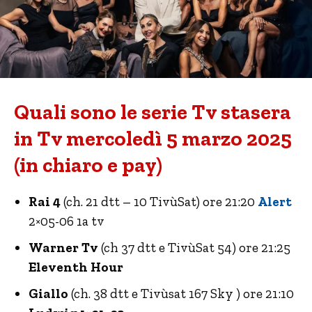
Quali sono le serie Tv stasera
in Tv mercoledì 5 marzo 2025
(in chiaro e pay)
Rai 4
(ch. 21 dtt – 10 TivùSat) ore 21:20
Alert
2×05-06 1a tv
Warner Tv
(ch 37 dtt e TivùSat 54) ore 21:25
Eleventh Hour
Giallo
(ch. 38 dtt e Tivùsat 167 Sky ) ore 21:10