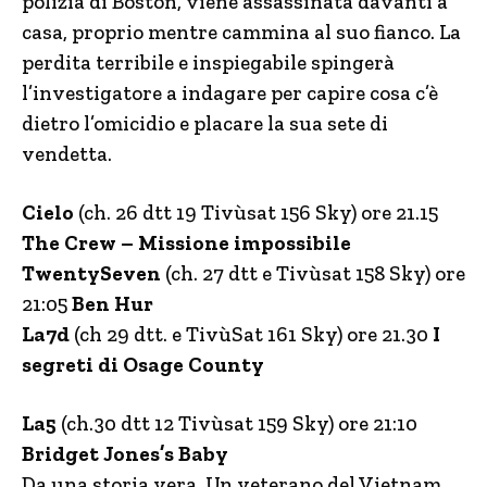
polizia di Boston, viene assassinata davanti a
casa, proprio mentre cammina al suo fianco. La
perdita terribile e inspiegabile spingerà
l’investigatore a indagare per capire cosa c’è
dietro l’omicidio e placare la sua sete di
vendetta.
Cielo
(ch. 26 dtt 19 Tivùsat 156 Sky) ore 21.15
The Crew – Missione impossibile
TwentySeven
(ch. 27 dtt e Tivùsat 158 Sky) ore
21:05
Ben Hur
La7d
(ch 29 dtt. e TivùSat 161 Sky) ore 21.30
I
segreti di Osage County
La5
(ch.30 dtt 12 Tivùsat 159 Sky) ore 21:10
Bridget Jones’s Baby
Da una storia vera. Un veterano del Vietnam