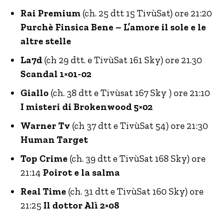
Rai Premium
(ch. 25 dtt 15 TivùSat) ore 21:20
Purchè Finsica Bene – L’amore il sole e le
altre stelle
La7d
(ch 29 dtt. e TivùSat 161 Sky) ore 21.30
Scandal 1×01-02
Giallo
(ch. 38 dtt e Tivùsat 167 Sky ) ore 21:10
I misteri di Brokenwood 5×02
Warner Tv
(ch 37 dtt e TivùSat 54) ore 21:30
Human Target
Top Crime
(ch. 39 dtt e TivùSat 168 Sky) ore
21:14
Poirot e la salma
Real Time
(ch. 31 dtt e TivùSat 160 Sky) ore
21:25
Il dottor Alì 2×08