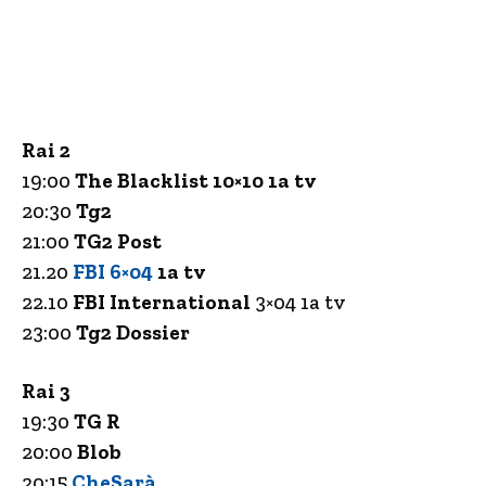
Rai 2
19:00
The Blacklist 10×10 1a tv
20:30
Tg2
21:00
TG2 Post
21.20
FBI 6×04
1a tv
22.10
FBI International
3×04 1a tv
23:00
Tg2 Dossier
Rai 3
19:30
TG R
20:00
Blob
20:15
CheSarà