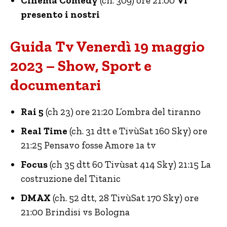
Cinema Comedy
(ch. 309) ore 21:00
Vi
presento i nostri
Guida Tv Venerdì 19 maggio
2023 – Show, Sport e
documentari
Rai 5
(ch 23) ore 21:20 L’ombra del tiranno
Real Time
(ch. 31 dtt e TivùSat 160 Sky) ore
21:25 Pensavo fosse Amore 1a tv
Focus
(ch 35 dtt 60 Tivùsat 414 Sky) 21:15 La
costruzione del Titanic
DMAX
(ch. 52 dtt, 28 TivùSat 170 Sky) ore
21:00 Brindisi vs Bologna