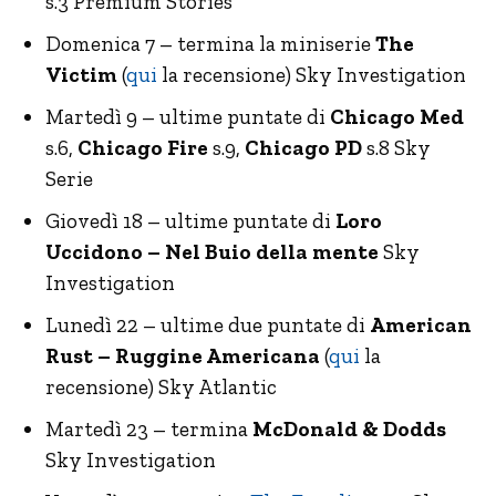
s.3 Premium Stories
Domenica 7 – termina la miniserie
The
Victim
(
qui
la recensione) Sky Investigation
Martedì 9 – ultime puntate di
Chicago Med
s.6,
Chicago Fire
s.9,
Chicago PD
s.8 Sky
Serie
Giovedì 18 – ultime puntate di
Loro
Uccidono – Nel Buio della mente
Sky
Investigation
Lunedì 22 – ultime due puntate di
American
Rust – Ruggine Americana
(
qui
la
recensione) Sky Atlantic
Martedì 23 – termina
McDonald & Dodds
Sky Investigation