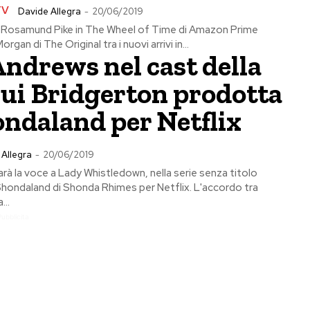
TV
Davide Allegra
-
20/06/2019
v: Rosamund Pike in The Wheel of Time di Amazon Prime
gan di The Original tra i nuovi arrivi in...
Andrews nel cast della
sui Bridgerton prodotta
ondaland per Netflix
 Allegra
-
20/06/2019
rà la voce a Lady Whistledown, nella serie senza titolo
Shondaland di Shonda Rhimes per Netflix. L'accordo tra
...
Pubblicita