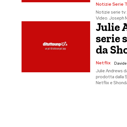
Notizie Serie 
Notizie serie t
Video. Joseph Mor
Julie 
serie 
da Sh
Netflix
Davide
Julie Andrews da
prodotta dalla 
Netflix e Shonda