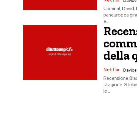
Netflix
Davide
Criminal, David 
paneuropea girat
e...
Recens
comme
della 
Netflix
Davide
Recensione Black
stagione: Strik
lo...