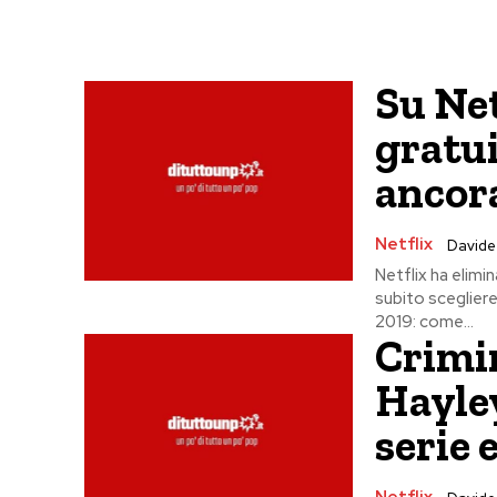
Su Net
gratui
ancora
Netflix
Davide
Netflix ha elimin
subito scegliere
2019: come...
Crimi
Hayley
serie 