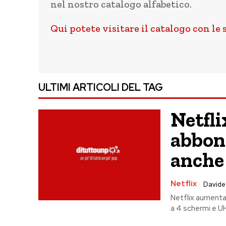
nel nostro catalogo alfabetico.
Qui potete visitare il catalogo con le 
ULTIMI ARTICOLI DEL TAG
Netfli
abbon
anche 
Netflix
Davide
Netflix aumenta
a 4 schermi e UHD