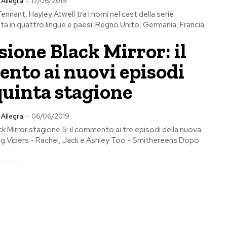
 Allegra
-
17/06/2019
Tennant, Hayley Atwell tra i nomi nel cast della serie
a in quattro lingue e paesi: Regno Unito, Germania, Francia
ione Black Mirror: il
nto ai nuovi episodi
quinta stagione
 Allegra
-
06/06/2019
 Mirror stagione 5: il commento ai tre episodi della nuova
ing Vipers - Rachel, Jack e Ashley Too - Smithereens Dopo
Pubblicita