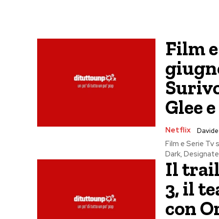
Film e
giugn
Surivo
Glee e
Netflix
Davide
Film e Serie Tv 
Dark, Designated
Il tra
3, il 
con O