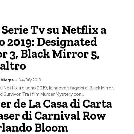
 Serie Tv su Netflix a
o 2019: Designated
r 3, Black Mirror 5,
 altro
 Allegra
-
04/06/2019
su Netflix a giugno 2019, le nuove stagioni di Black Mirror,
 Survivor. Tra i film Murder Mystery con...
iler de La Casa di Carta
teaser di Carnival Row
rlando Bloom