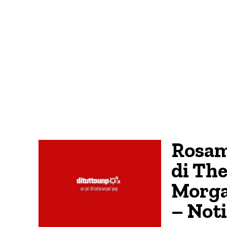
Rosam
di The
Morga
– Noti