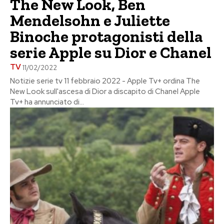
The New Look, Ben
Mendelsohn e Juliette
Binoche protagonisti della
serie Apple su Dior e Chanel
TV
11/02/2022
Notizie serie tv 11 febbraio 2022 - Apple Tv+ ordina The
New Look sull'ascesa di Dior a discapito di Chanel Apple
Tv+ ha annunciato di...