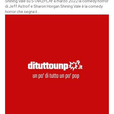
Shining Vale su STARZPLAY a marzo 2022 la comedy horror
di Jeff Astrof e Sharon Horgan Shining Vale è la comedy
horror che segna il...