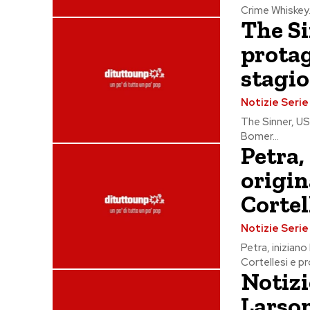
Crime Whiskey.
The S
protag
stagio
Notizie Seri
The Sinner, US
Bomer...
Petra,
origin
Cortel
Notizie Seri
Petra, inizian
Cortellesi e pr
Notizi
Larson