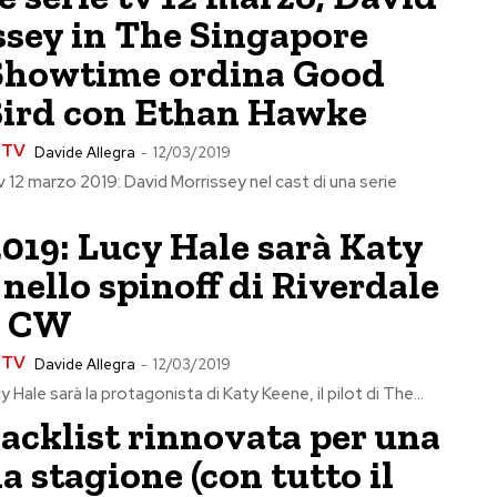
sey in The Singapore
 Showtime ordina Good
Bird con Ethan Hawke
e TV
Davide Allegra
-
12/03/2019
v 12 marzo 2019: David Morrissey nel cast di una serie
2019: Lucy Hale sarà Katy
nello spinoff di Riverdale
e CW
e TV
Davide Allegra
-
12/03/2019
y Hale sarà la protagonista di Katy Keene, il pilot di The...
acklist rinnovata per una
a stagione (con tutto il