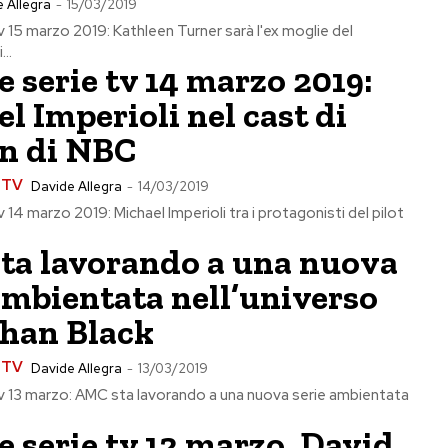
 Allegra
-
15/03/2019
tv 15 marzo 2019: Kathleen Turner sarà l'ex moglie del
..
e serie tv 14 marzo 2019:
l Imperioli nel cast di
ln di NBC
e TV
Davide Allegra
-
14/03/2019
v 14 marzo 2019: Michael Imperioli tra i protagonisti del pilot
ta lavorando a una nuova
ambientata nell’universo
phan Black
e TV
Davide Allegra
-
13/03/2019
tv 13 marzo: AMC sta lavorando a una nuova serie ambientata
e serie tv 12 marzo, David