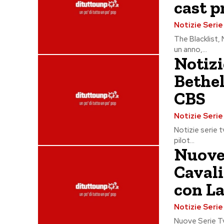
cast p
Notizie Seri
The Blacklist,
un anno,...
Notizi
Bethel
CBS
Notizie Seri
Notizie serie t
pilot...
Nuove
Cavali
con La
Notizie Seri
Nuove Serie Tv