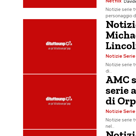
Netflix
Davide
Notizie serie 
personaggio di.
Notizi
Michae
Linco
Notizie Seri
Notizie serie t
di...
AMC s
serie 
di Or
Notizie Seri
Notizie serie 
nel...
Notizi