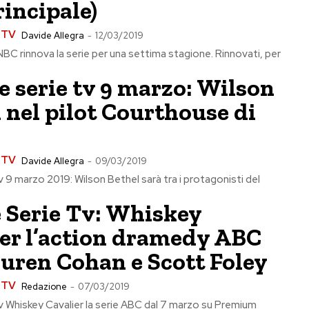
rincipale)
e TV
Davide Allegra
-
12/03/2019
 NBC rinnova la serie per una settima stagione. Rinnovati, per
e serie tv 9 marzo: Wilson
 nel pilot Courthouse di
e TV
Davide Allegra
-
09/03/2019
v 9 marzo 2019: Wilson Bethel sarà tra i protagonisti del
 Serie Tv: Whiskey
er l’action dramedy ABC
uren Cohan e Scott Foley
e TV
Redazione
-
07/03/2019
 Whiskey Cavalier la serie ABC dal 7 marzo su Premium