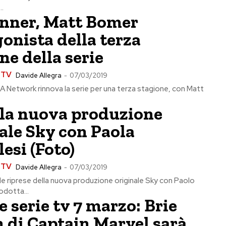
..
inner, Matt Bomer
onista della terza
ne della serie
e TV
Davide Allegra
-
07/03/2019
A Network rinnova la serie per una terza stagione, con Matt
 la nuova produzione
ale Sky con Paola
lesi (Foto)
e TV
Davide Allegra
-
07/03/2019
o le riprese della nuova produzione originale Sky con Paolo
odotta...
e serie tv 7 marzo: Brie
 di Captain Marvel sarà