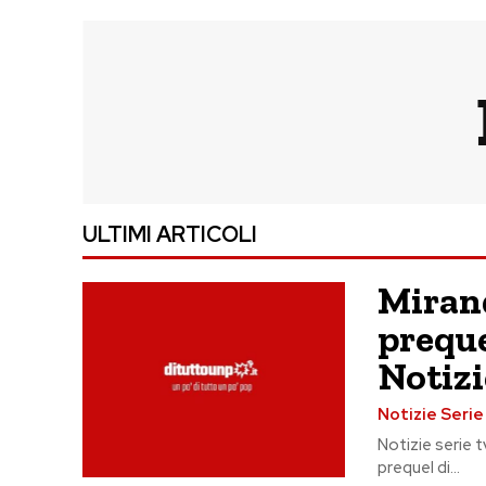
ULTIMI ARTICOLI
Mirand
preque
Notizi
Notizie Seri
Notizie serie 
prequel di...