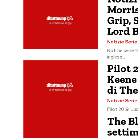
Morris
Grip,
Lord 
Notizie Seri
Notizie serie t
inglese...
Pilot 
Keene 
di Th
Notizie Seri
Pilot 2019: Luc
The Bl
settim