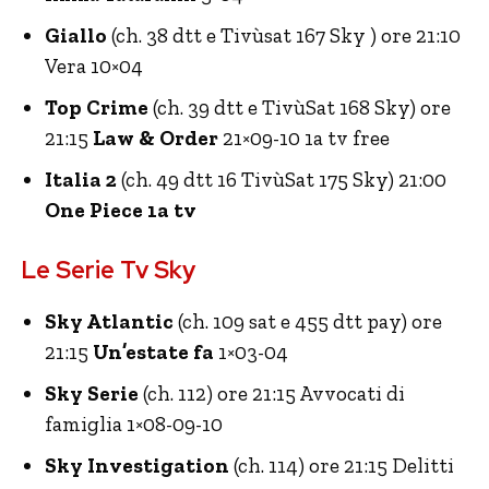
Giallo
(ch. 38 dtt e Tivùsat 167 Sky ) ore 21:10
Vera 10×04
Top Crime
(ch. 39 dtt e TivùSat 168 Sky) ore
21:15
Law & Order
21×09-10 1a tv free
Italia 2
(ch. 49 dtt 16 TivùSat 175 Sky) 21:00
One Piece 1a tv
Le Serie Tv Sky
Sky Atlantic
(ch. 109 sat e 455 dtt pay) ore
21:15
Un’estate fa
1×03-04
Sky Serie
(ch. 112) ore 21:15 Avvocati di
famiglia 1×08-09-10
Sky Investigation
(ch. 114) ore 21:15 Delitti