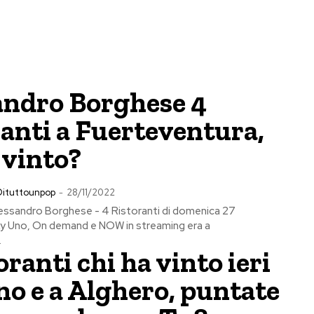
andro Borghese 4
anti a Fuerteventura,
 vinto?
Dituttounpop
-
28/11/2022
lessandro Borghese - 4 Ristoranti di domenica 27
y Uno, On demand e NOW in streaming era a
.
oranti chi ha vinto ieri
no e a Alghero, puntate