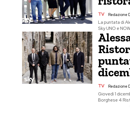
ristor
TV
Redazione 
La puntata di A
Sky UNO e NOW in
Aless
Ristor
puntat
dicem
TV
Redazione 
Giovedì 1 dicem
Borghese 4 Risto