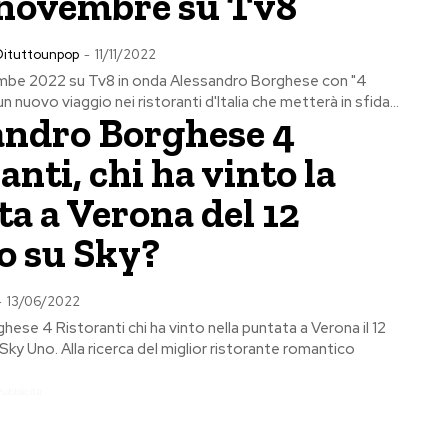
1 novembre su Tv8
Dituttounpop
-
11/11/2022
embe 2022 su Tv8 in onda Alessandro Borghese con "4
n nuovo viaggio nei ristoranti d'Italia che metterà in sfida...
andro Borghese 4
anti, chi ha vinto la
a a Verona del 12
o su Sky?
-
13/06/2022
ese 4 Ristoranti chi ha vinto nella puntata a Verona il 12
ky Uno. Alla ricerca del miglior ristorante romantico
Pubblicita