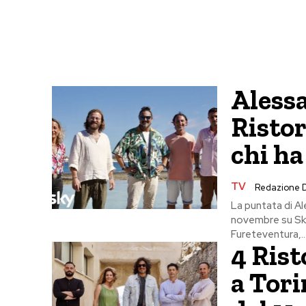
Aless
Ristor
chi ha
TV
Redazione 
La puntata di A
novembre su Sk
Fureteventura,..
4 Rist
a Tori