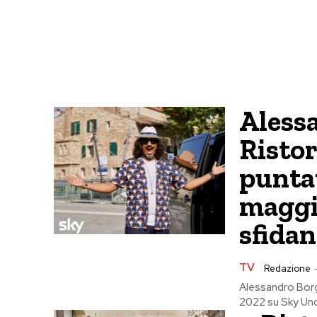
Aless
Ristor
puntat
maggio
sfidan
TV
Redazione
Alessandro Borg
2022 su Sky Uno. 