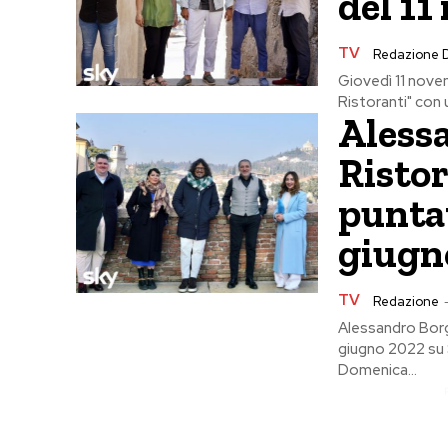
del 1
TV
Redazione 
Giovedì 11 nov
Ristoranti" con u
Aless
Ristor
puntat
giugn
TV
Redazione
Alessandro Borgh
giugno 2022 su S
Domenica...