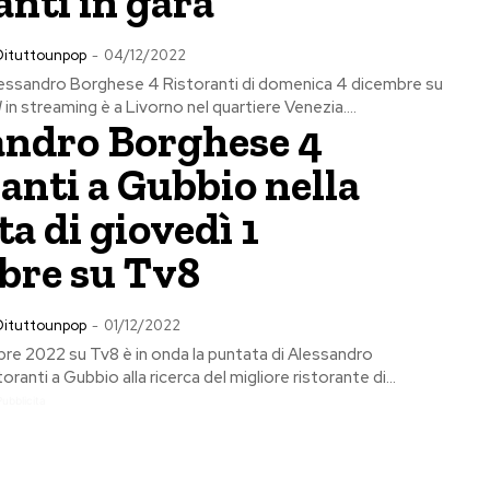
anti in gara
Dituttounpop
-
04/12/2022
lessandro Borghese 4 Ristoranti di domenica 4 dicembre su
 streaming è a Livorno nel quartiere Venezia....
andro Borghese 4
anti a Gubbio nella
a di giovedì 1
bre su Tv8
Dituttounpop
-
01/12/2022
bre 2022 su Tv8 è in onda la puntata di Alessandro
ranti a Gubbio alla ricerca del migliore ristorante di...
Pubblicita