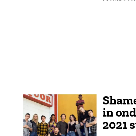
Shame
in ond
2021 s