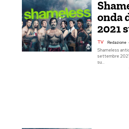
Shamel
onda 
2021 s
TV
Redazione
Shameless antic
settembre 2021 
su...