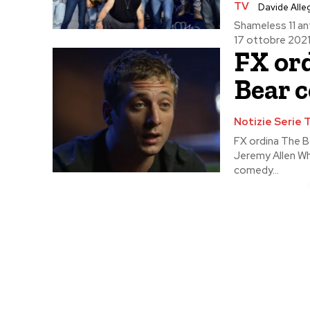
TV
Davide Alle
Shameless 11 an
17 ottobre 2021 
FX or
Bear 
Notizie Serie 
FX ordina The 
Jeremy Allen Wh
comedy...