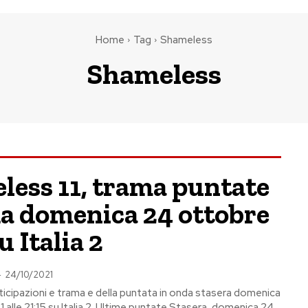
Home
Tag
Shameless
Shameless
less 11, trama puntate
da domenica 24 ottobre
u Italia 2
-
24/10/2021
ticipazioni e trama e della puntata in onda stasera domenica
alle 21:15 su Italia 2. Ultime puntate Stasera, domenica 24...