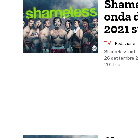
Shamel
onda 
2021 s
TV
Redazione
Shameless antic
26 settembre 20
2021 su...