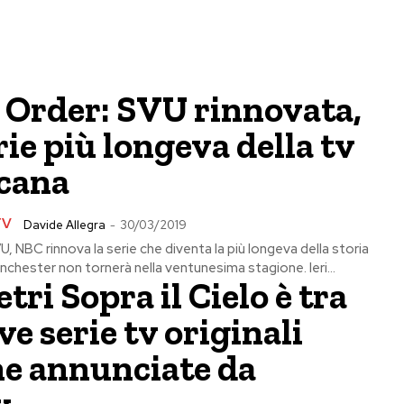
 Order: SVU rinnovata,
erie più longeva della tv
cana
TV
Davide Allegra
-
30/03/2019
, NBC rinnova la serie che diventa la più longeva della storia
Winchester non tornerà nella ventunesima stagione. Ieri...
tri Sopra il Cielo è tra
ve serie tv originali
ne annunciate da
x