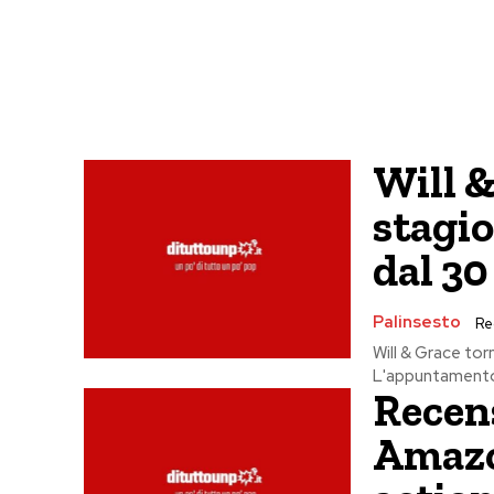
Will &
stagio
dal 30
Palinsesto
Re
Will & Grace torn
L'appuntamento 
Recens
Amazo