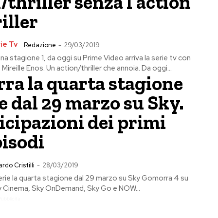
/thriller senza l’action
riller
ie Tv
Redazione
-
29/03/2019
 stagione 1, da oggi su Prime Video arriva la serie tv con
ireille Enos. Un action/thriller che annoia. Da oggi...
ra la quarta stagione
e dal 29 marzo su Sky.
icipazioni dei primi
isodi
rdo Cristilli
-
28/03/2019
rie la quarta stagione dal 29 marzo su Sky Gomorra 4 su
ky Cinema, Sky OnDemand, Sky Go e NOW...
Pubblicita