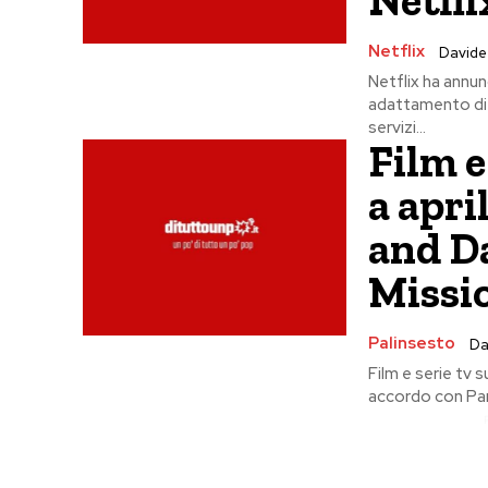
Netflix
Davide
Netflix ha annunc
adattamento di T
servizi...
Film e
a apri
and D
Missio
Palinsesto
Da
Film e serie tv 
accordo con Par