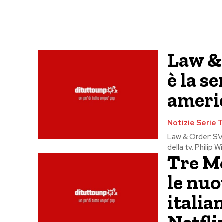
Law &
è la s
ameri
Notizie Serie 
Law & Order: SVU
della tv. Philip 
Tre Me
le nuo
italia
Netfli