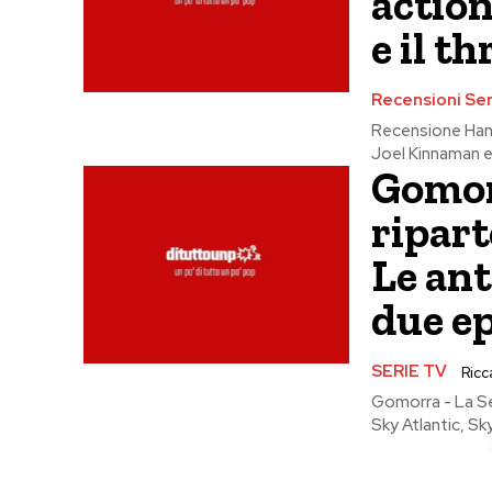
action
e il th
Recensioni Ser
Recensione Hanna
Joel Kinnaman e M
Gomor
ripart
Le ant
due ep
SERIE TV
Ricca
Gomorra - La Se
Sky Atlantic, S