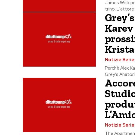
James Wolk pr
trino. L'attore
Grey’s
Karev 
prossi
Krista
Notizie Seri
Perchè Alex Ka
Grey's Anatomy 
Accord
Studi
produt
L’Amic
Notizie Seri
The Apartment