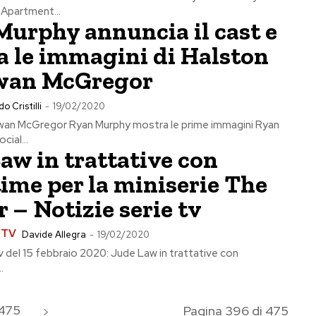
 Apartment...
urphy annuncia il cast e
 le immagini di Halston
wan McGregor
o Cristilli
-
19/02/2020
wan McGregor Ryan Murphy mostra le prime immagini Ryan
cial...
aw in trattative con
me per la miniserie The
 – Notizie serie tv
e TV
Davide Allegra
-
19/02/2020
tv del 15 febbraio 2020: Jude Law in trattative con
.
475
Pagina 396 di 475