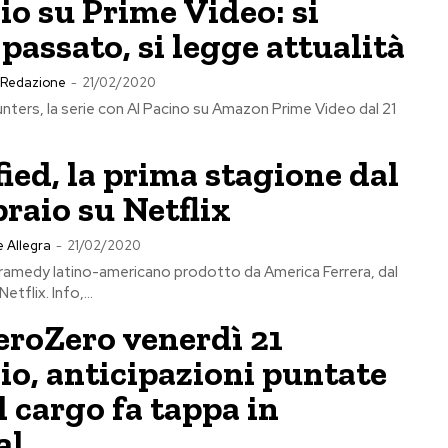
io su Prime Video: si
 passato, si legge attualità
Redazione
-
21/02/2020
ters, la serie con Al Pacino su Amazon Prime Video dal 21
ied, la prima stagione dal
braio su Netflix
 Allegra
-
21/02/2020
dramedy latino-americano prodotto da America Ferrera, dal
etflix. Info,...
eroZero venerdì 21
io, anticipazioni puntate
il cargo fa tappa in
al