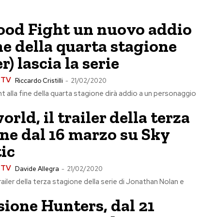
ood Fight un nuovo addio
ine della quarta stagione
r) lascia la serie
e TV
Riccardo Cristilli
-
21/02/2020
 alla fine della quarta stagione dirà addio a un personaggio
rld, il trailer della terza
ne dal 16 marzo su Sky
ic
e TV
Davide Allegra
-
21/02/2020
railer della terza stagione della serie di Jonathan Nolan e
ione Hunters, dal 21