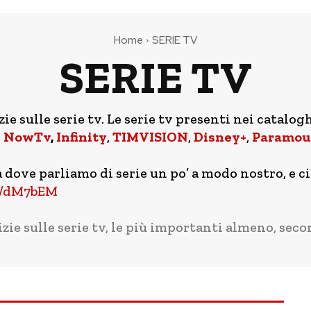
Home
SERIE TV
SERIE TV
e sulle serie tv. Le serie tv presenti nei catalogh
,
NowTv
,
Infinity
,
TIMVISION
,
Disney+
,
Paramou
ove parliamo di serie un po’ a modo nostro, e ci
om/dM7bEM
izie sulle serie tv, le più importanti almeno, seco