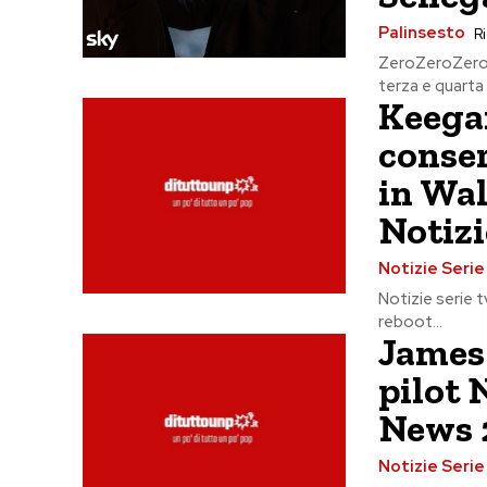
Palinsesto
Ri
ZeroZeroZero a
terza e quarta d
Keegan
conser
in Wal
Notizi
Notizie Seri
Notizie serie t
reboot...
James 
pilot 
News 
Notizie Seri