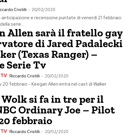
ccardo Cristilli
-
20/02/2020
nticipazione e recensione puntate di venerdì 21 febbraio
ella serie...
 Allen sarà il fratello gay
vatore di Jared Padalecki
ker (Texas Ranger) –
e Serie Tv
e TV
Riccardo Cristilli
-
20/02/2020
v 20 febbraio - Keegan Allen entra nel cast di Walker
Wolk si fa in tre per il
NBC Ordinary Joe – Pilot
20 febbraio
e TV
Riccardo Cristilli
-
20/02/2020