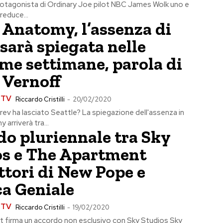
otagonista di Ordinary Joe pilot NBC James Wolk uno e
 reduce...
 Anatomy, l’assenza di
sarà spiegata nelle
me settimane, parola di
 Vernoff
e TV
Riccardo Cristilli
-
20/02/2020
rev ha lasciato Seattle? La spiegazione dell'assenza in
arriverà tra...
o pluriennale tra Sky
os e The Apartment
tori di New Pope e
a Geniale
e TV
Riccardo Cristilli
-
19/02/2020
 firma un accordo non esclusivo con Sky Studios Sky