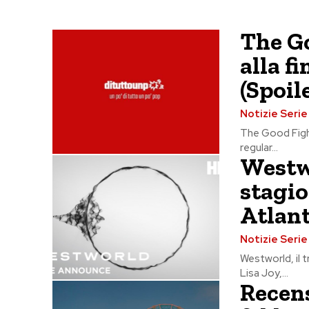
The G
alla f
(Spoile
Notizie Seri
The Good Fight
regular...
Westwo
stagio
Atlant
Notizie Seri
Westworld, il t
Lisa Joy,...
Recens