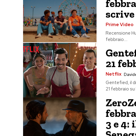
febbra
scrive
Prime Video
Recensione Hun
febbraio....
Gentef
21 feb
Netflix
Davide
Gentefied, il 
21 febbraio su N
ZeroZ
febbra
3 e 4: 
Seneg