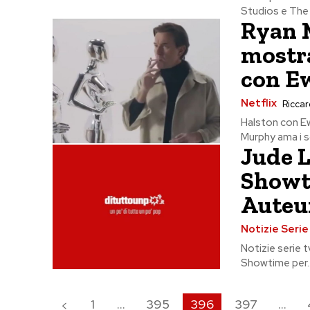
Studios e The
Ryan M
mostra
con E
Netflix
Riccard
Halston con E
Murphy ama i so
Jude L
Showti
Auteur
Notizie Seri
Notizie serie 
Showtime per..
1
...
395
396
397
...