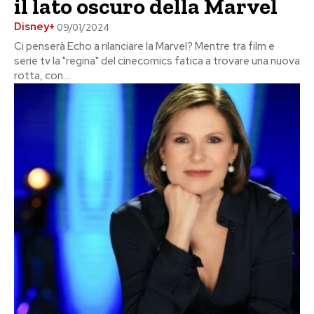
il lato oscuro della Marvel
Disney+
09/01/2024
Ci penserà Echo a rilanciare la Marvel? Mentre tra film e
serie tv la "regina" del cinecomics fatica a trovare una nuova
rotta, con...